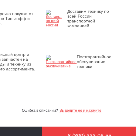
Доставим технику по
рочка покупки от
всей России
ов Тинькофф и
транспортной
.
компанией.
исный центр и
Постгарантийное
з запчастей на
обслуживание
ды и технику из
техники.
го ассортимента.
Ошибка в описании?
Выделите ее и нажмите
8 (800) 333-06-55