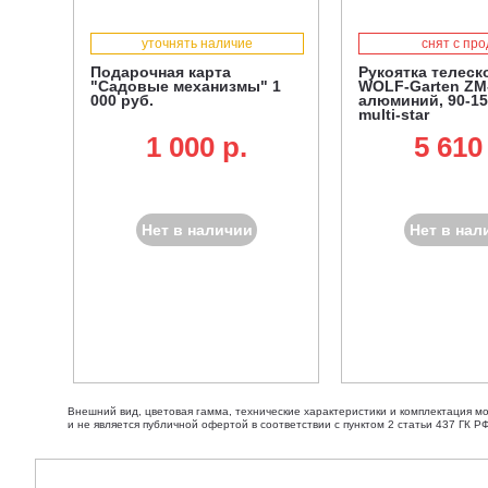
уточнять наличие
снят с пр
Подарочная карта
Рукоятка телеск
"Садовые механизмы" 1
WOLF-Garten ZM
000 руб.
алюминий, 90-15
multi-star
1 000 p.
5 610
Нет в наличии
Нет в нал
Внешний вид, цветовая гамма, технические характеристики и комплектация м
и не является публичной офертой в соответствии с пунктом 2 статьи 437 ГК РФ