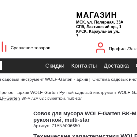
МАГАЗИН
МСК, ул. Полярная, 33А
СПб, Лахтинский пр., 1
КРСК, Караульная ул.,
3
Сравнение товаров
Профиль/Зак
Скидки
Контакты
Доставка
й садовый инструмент WOLF-Garten - архив
Система садовых инст
|
Прочее - архив WOLF-Garten
Ручной садовый инструмент WOLF-Ga
LF-Garten
BK-M / ZM 02 с рукояткой, multi-star
Совок для мусора WOLF-Garten BK-M 
рукояткой, multi-star
Артикул: 71ANA006650
Технические характеристики WOLF-