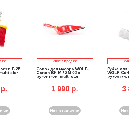
одаж
снят с продаж
сн
rten B 25
Совок для мусора WOLF-
Губка для
ulti-star
Garten BK-M / ZM 02 с
WOLF-Gart
рукояткой, multi-star
рукоятки, 
 p.
1 990 p.
3 
ичии
Нет в наличии
Нет