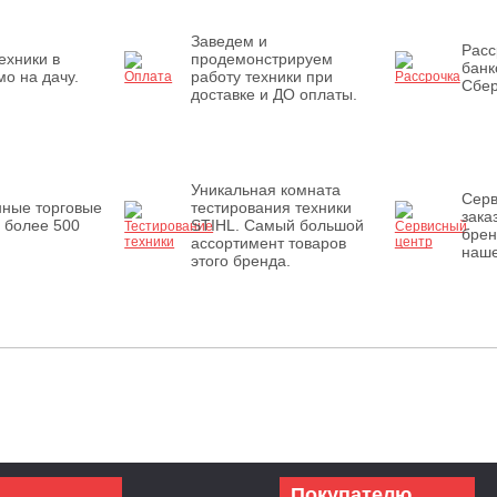
Заведем и
Расс
ехники в
продемонстрируем
банк
о на дачу.
работу техники при
Сбер
доставке и ДО оплаты.
Уникальная комната
Серв
нные торговые
тестирования техники
зака
 более 500
STIHL. Самый большой
брен
ассортимент товаров
наше
этого бренда.
Покупателю