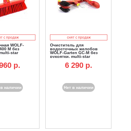
ят с продаж
снят с продаж
чная WOLF-
Очиститель для
400 M без
водосточных желобов
multi-star
WOLF-Garten GC-M без
рукоятки, multi-star
960 p.
6 290 p.
 в наличии
Нет в наличии