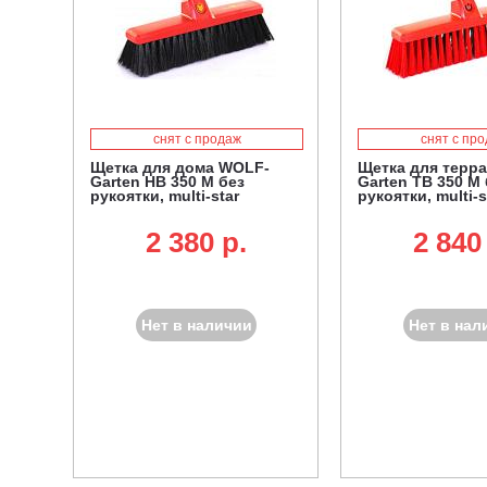
снят с продаж
снят с пр
Щетка для дома WOLF-
Щетка для терр
Garten HB 350 M без
Garten TB 350 M 
рукоятки, multi-star
рукоятки, multi-s
2 380 p.
2 840
Нет в наличии
Нет в нал