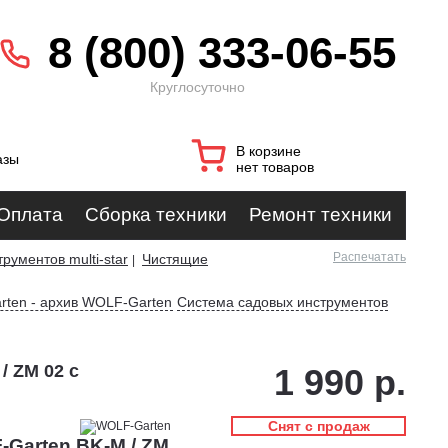
8 (800) 333-06-55
Круглосуточно
В корзине
азы
нет товаров
Оплата
Сборка техники
Ремонт техники
Распечатать
рументов multi-star
Чистящие
|
rten - архив WOLF-Garten
Система садовых инструментов
/ ZM 02 с
1 990 р.
Снят с продаж
Garten BK-M / ZM