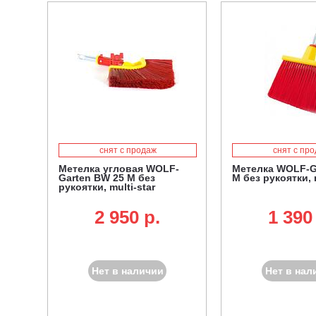
снят с продаж
снят с пр
Метелка угловая WOLF-
Метелка WOLF-Ga
Garten BW 25 M без
M без рукоятки, m
рукоятки, multi-star
2 950 p.
1 390
Нет в наличии
Нет в нал