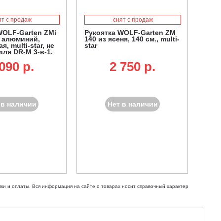
ят с продаж
снят с продаж
WOLF-Garten ZMi
Рукоятка WOLF-Garten ZM
, алюминий,
140 из ясеня, 140 см., multi-
я, multi-star, не
star
для DR-M 3-в-1,
 лопат для
090 p.
2 750 p.
 снега
 в наличии
Нет в наличии
ки и оплаты. Вся информация на сайте о товарах носит справочный характер