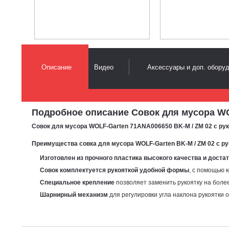
Описание
Видео
Аксессуары и доп. обору
Подробное описание Совок для мусора WOLF
Совок для мусора WOLF-Garten 71ANA006650 BK-M / ZM 02 с рукоя
Преимущества с
овка для мусора WOLF-Garten BK-M / ZM 02 с рук
Изготовлен из прочного пластика высокого качества
и доста
Совок комплектуется рукояткой удобной формы
, с помощью 
Специальное крепление
позволяет заменить рукоятку на боле
Шарнирный механизм
для регулировки угла наклона рукоятки 