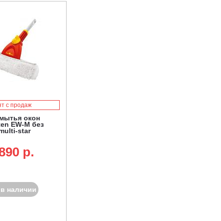
ят с продаж
 мытья окон
en EW-M без
multi-star
890 p.
 в наличии