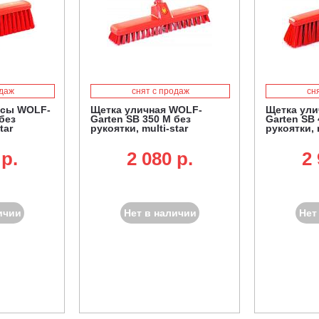
одаж
снят с продаж
сн
асы WOLF-
Щетка уличная WOLF-
Щетка ули
без
Garten SB 350 M без
Garten SB 
tar
рукоятки, multi-star
рукоятки, 
 p.
2 080 p.
2 
ичии
Нет в наличии
Нет