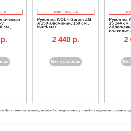
одаж
снят с продаж
сн
опическая
Рукоятка WOLF-Garten ZM-
Рукоятка 
-V
A 150 алюминий, 150 см.,
15 144 см.
0 см.,
multi-star
облегченна
подходит 
SR-M 60 и
 p.
2 440 p.
2 
очистки от
ичии
Нет в наличии
Нет
огут быть изменены производителем без уведомления, уточняйте сведения на момент покуп
.