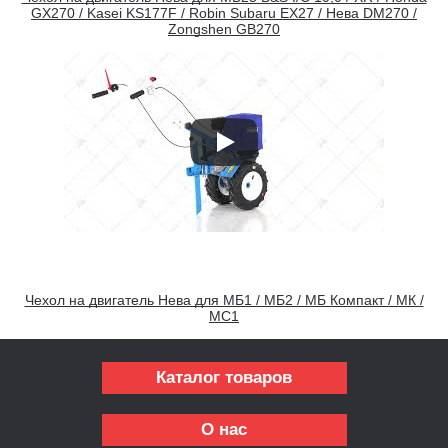
GX270 / Kasei KS177F / Robin Subaru EX27 / Нева DM270 /
Zongshen GB270
Чехол на двигатель Нева для МБ1 / МБ2 / МБ Компакт / МК /
МС1
Каталог товаров
О нас