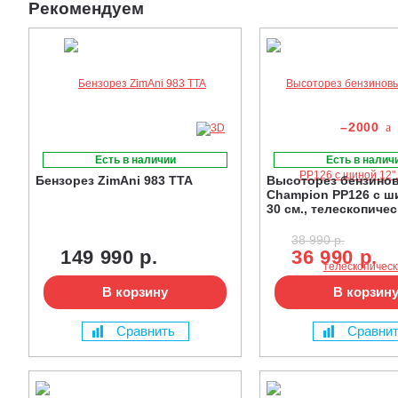
Рекомендуем
–2000
Есть в наличии
Есть в налич
Бензорез ZimAni 983 TTA
Высоторез бензино
Champion PP126 с ши
30 см., телескопиче
38 990 р.
149 990 р.
36 990 р.
В корзину
В корзин
Сравнить
Сравни