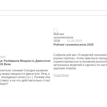
21.05.2025
Рейтинг газонокосилок 2026
Собрали для вас 15 моделей газонокос
2025
разных группах, чтобы вам было прощ
и: Разбираем Мощность Двигателя
сориентироваться в огромном разноо
XIX Века
актуальных моделей и сделать по-на
удачную покупку.
енители техники! Сегодня развеем
у вокруг мощности двигателя. Речь о
Подробнее
 и лошадиных силах (л.с.). Почему оба
твуют и на что действительно стоит
ыборе?