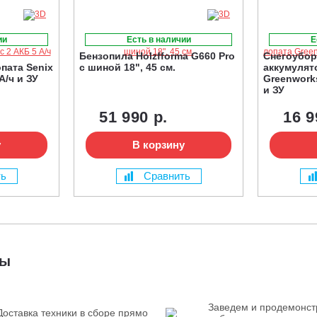
ии
Есть в наличии
Е
Бензопила Holzfforma G660 Pro
Снегоубо
пата Senix
с шиной 18", 45 см.
аккумулят
А/ч и ЗУ
Greenwork
и ЗУ
51 990 р.
16 9
у
В корзину
ть
Сравнить
мы
Заведем и продемонс
Доставка техники в сборе прямо