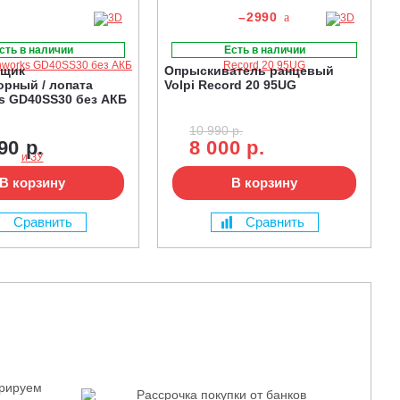
–2990
сть в наличии
Есть в наличии
рщик
Опрыскиватель ранцевый
орный / лопата
Volpi Record 20 95UG
s GD40SS30 без АКБ
10 990 р.
90 р.
8 000 р.
В корзину
В корзину
Сравнить
Сравнить
трируем
Рассрочка покупки от банков