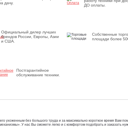
работу техники при дос
на дачу.
ДО оплаты.
Официальный дилер лучших
Собственные торг
брендов России, Европы, Азии
площади более 50
и США.
Постгарантийное
обслуживание техники.
ь его ухоженным без большого труда и за максимально короткое время Вам 
механизмы». У нас Вы сможете легко и с комфортом подобрать и заказать ну