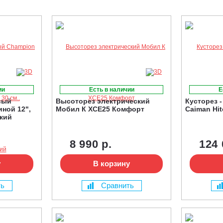
ии
Есть в наличии
Е
вый
Высоторез электрический
Кусторез 
ной 12",
Мобил К XСE25 Комфорт
Caiman Hi
ский
8 990 р.
124 
у
В корзину
ть
Сравнить