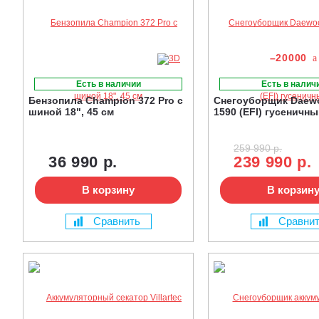
–20000
Есть в наличии
Есть в налич
Бензопила Champion 372 Pro с
Снегоуборщик Daew
шиной 18", 45 см
1590 (EFI) гусеничн
259 990 р.
36 990 р.
239 990 р.
В корзину
В корзин
Сравнить
Сравни