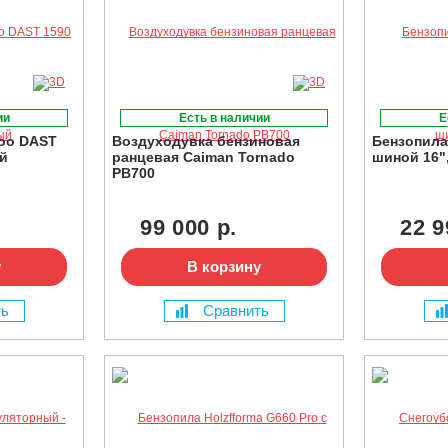
ии
Есть в наличии
Е
oo DAST
Воздуходувка бензиновая
Бензопила 
ый
ранцевая Caiman Tornado
шиной 16",
PB700
99 000 р.
22 9
у
В корзину
ть
Сравнить