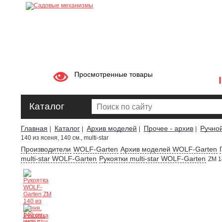
Просмотренные товары
Каталог
Главная
Каталог
Архив моделей
Прочее - архив
Ручно
|
|
|
|
140 из ясеня, 140 см., multi-star
Производители
WOLF-Garten
Архив моделей WOLF-Garten
multi-star WOLF-Garten
Рукоятки multi-star WOLF-Garten
ZM 14