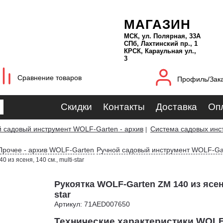
МАГАЗИН
МСК, ул. Полярная, 33А
СПб, Лахтинский пр., 1
КРСК, Караульная ул.,
3
Сравнение товаров
Профиль/Зак
Скидки
Контакты
Доставка
Оп
й садовый инструмент WOLF-Garten - архив
Система садовых инст
|
Прочее - архив WOLF-Garten
Ручной садовый инструмент WOLF-Ga
0 из ясеня, 140 см., multi-star
Рукоятка WOLF-Garten ZM 140 из ясеня,
star
Артикул: 71AED007650
Технические характеристики WOLF-