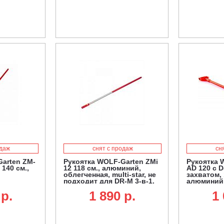
одаж
снят с продаж
сн
arten ZM-
Рукоятка WOLF-Garten ZMi
Рукоятка 
140 см.,
12 118 см., алюминий,
AD 120 с 
облегченная, multi-star, не
захватом, 
подходит для DR-M 3-в-1,
алюминий, 
SR-M 60 и лопат для
 p.
1 890 p.
1 
очистки от снега