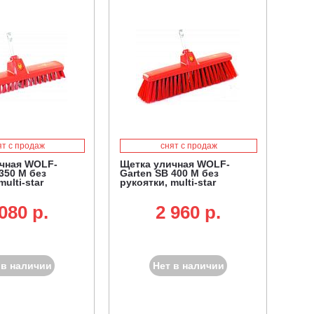
ят с продаж
снят с продаж
чная WOLF-
Щетка уличная WOLF-
350 M без
Garten SB 400 M без
multi-star
рукоятки, multi-star
080 p.
2 960 p.
 в наличии
Нет в наличии