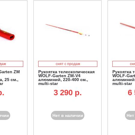
одаж
снят с продаж
сн
Garten ZM
Рукоятка телескопическая
Рукоятка 
WOLF-Garten ZM-V4
WOLF-Gart
, 25 см.,
алюминий, 220-400 см.,
алюминий, 
ar
multi-star
multi-star
p.
3 290 p.
6 
ичии
Нет в наличии
Нет