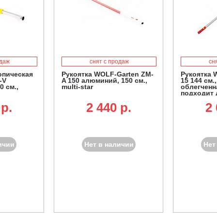
одаж
снят с продаж
сн
опическая
Рукоятка WOLF-Garten ZM-
Рукоятка 
-V
A 150 алюминий, 150 см.,
15 144 см.
0 см.,
multi-star
облегченна
подходит 
SR-M 60 и
 p.
2 440 p.
2 
очистки от
ичии
Нет в наличии
Нет