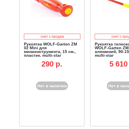
снят с продаж
снят с пр
Рукоятка WOLF-Garten ZM
Рукоятка телеск
02 Mini для
WOLF-Garten ZM
миниинструмента, 15 см.,
алюминий, 90-15
пластик, multi-star
multi-star
290 p.
5 610
Нет в наличии
Нет в нал