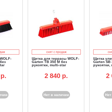
одаж
снят с продаж
сн
 WOLF-
Щетка для террасы WOLF-
Щетка ули
 без
Garten TB 350 M без
Garten SB 
tar
рукоятки, multi-star
рукоятки, 
 p.
2 840 p.
2 
ичии
Нет в наличии
Нет