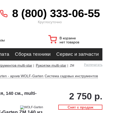
8 (800) 333-06-55
Круглосуточно
В корзине
азы
нет товаров
лата
Сборка техники
Сервис и запчасти
Распечатать
рументов multi-star
Рукоятки multi-star
|
|
ZM
rten - архив WOLF-Garten
Система садовых инструментов
 140 см., multi-
2 750 р.
Снят с продаж
Garten ZM 140 из