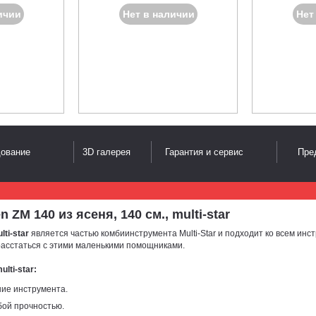
ичии
Нет в наличии
Нет
дование
3D галерея
Гарантия и сервис
Пре
M 140 из ясеня, 140 см., multi-star
lti-star
является частью комбиинструмента Multi-Star и подходит ко всем инс
 расстаться с этими маленькими помощниками.
lti-star:
ие инструмента.
бой прочностью.