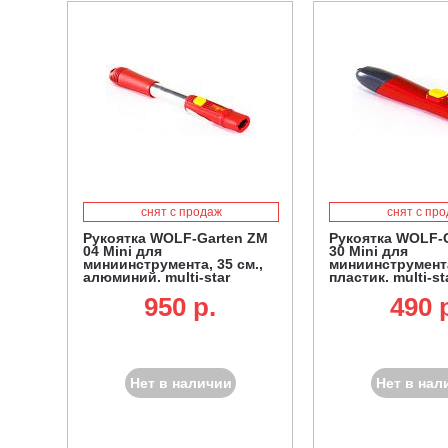
снят с продаж
снят с пр
Рукоятка WOLF-Garten ZM
Рукоятка WOLF-
04 Mini для
30 Mini для
миниинструмента, 35 см.,
миниинструмента
алюминий, multi-star
пластик, multi-st
950 p.
490 
Нет в наличии
Нет в нал