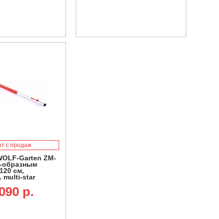
ят с продаж
WOLF-Garten ZM-
D-образным
120 см,
multi-star
090 p.