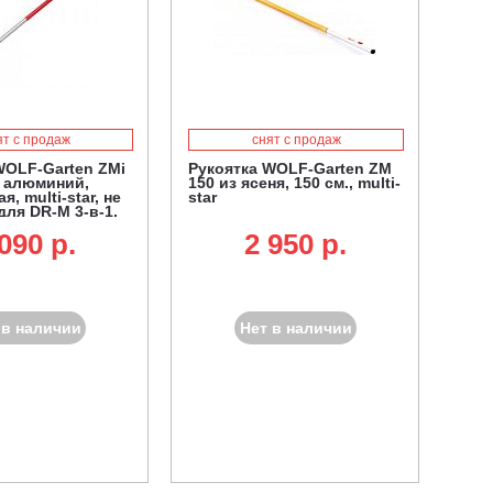
ят с продаж
снят с продаж
WOLF-Garten ZMi
Рукоятка WOLF-Garten ZM
, алюминий,
150 из ясеня, 150 см., multi-
я, multi-star, не
star
для DR-M 3-в-1,
 лопат для
090 p.
2 950 p.
 снега
 в наличии
Нет в наличии