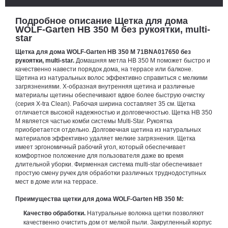
Подробное описание Щетка для дома
WOLF-Garten HB 350 M без рукоятки, multi-
star
Щетка для дома WOLF-Garten HB 350 M 71BNA017650 без
рукоятки, multi-star.
Домашняя метла HB 350 M поможет быстро и
качественно навести порядок дома, на террасе или балконе.
Щетина из натуральных волос эффективно справиться с мелкими
загрязнениями. Х-образная внутренняя щетина и различные
материалы щетины обеспечивают вдвое более быструю очистку
(серия X-tra Clean). Рабочая ширина составляет 35 см. Щетка
отличается высокой надежностью и долговечностью. Щетка HB 350
M является частью комби системы Multi-Star. Рукоятка
приобретается отдельно. Долговечная щетина из натуральных
материалов эффективно удаляет мелкие загрязнения. Щетка
имеет эргономичный рабочий угол, который обеспечивает
комфортное положение для пользователя даже во время
длительной уборки. Фирменная система multi-star обеспечивает
простую смену ручек для обработки различных труднодоступных
мест в доме или на террасе.
Преимущества щетки для дома WOLF-Garten HB 350 M:
Качество обработки.
Натуральные волокна щетки позволяют
качественно очистить дом от мелкой пыли. Закругленный корпус