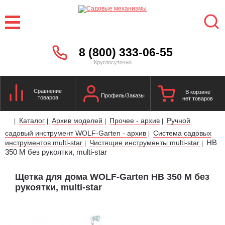
8 (800) 333-06-55
Круглосуточно
Сравнение
В корзине
Профиль/Заказы
товаров
нет товаров
Каталог
Архив моделей
Прочее - архив
Ручной
|
|
|
|
садовый инструмент WOLF-Garten - архив
Система садовых
|
HB
инструментов multi-star
Чистящие инструменты multi-star
|
|
350 M без рукоятки, multi-star
Щетка для дома WOLF-Garten HB 350 M без
рукоятки, multi-star