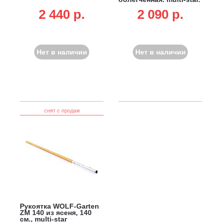
не подходит для DR-M
2 440 p.
2 090 p.
3-в-1, SR-M 60 и лопат
для очистки от снега
Нет в наличии
Нет в наличии
снят с продаж
Рукоятка WOLF-Garten
ZM 140 из ясеня, 140
см., multi-star