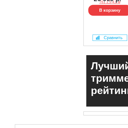
В корзину
Сравнить
Лучший
тримме
рейтин