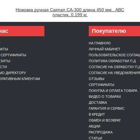
Ножовка ручная Caiman CA-300 длина 450 мм., АВС
пластик, 0,199 кг.
нас
Покупателю
С
НА ГЛАВНУЮ
АКТЫ
ЛИЧНЫЙ КАБИНЕТ
 СЕРТИФИКАТЫ
ПОЛЬЗОВАТЕЛЬСКОЕ СОГЛА
ИЗИТЫ
ПОЛИТИКА ОБРАБОТКИ П.Д
СТИ
СОГЛАСИЕ НА ОБРАБОТКУ П.
МО ДИРЕКТОРУ
СОГЛАСИЕ НА УВЕДОМЛЕНИЯ
ОРАТИВНЫМ КЛИЕНТАМ
ОТЗЫВЫ
СЕРТИФИКАТЫ
ПОКУПКА И ОПЛАТА ТОВАРА
ВИДЕО О ТОВАРАХ
ДОСТАВКА
ГАРАНТИЯ И СЕРВИС
В КРЕДИТ
ОБМЕН И ВОЗВРАТ
АКЦИИ
РАСПРОДАЖА
СТАТЬИ