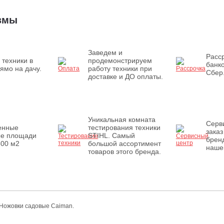
измы
Заведем и
Расср
 техники в
продемонстрируем
банк
ямо на дачу.
работу техники при
Сбер
доставке и ДО оплаты.
Уникальная комната
Серв
енные
тестирования техники
заказ
ые площади
STIHL. Самый
бренд
500 м2
большой ассортимент
наше
товаров этого бренда.
 Ножовки садовые Caiman.