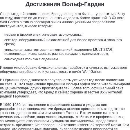
Достижения Вольф-Гарден
С первых дней возникновения бренда его целью было — упростить работу
по саду, довести ее до совершенства и сделать более приятной. В XX веке
Wolf-Garten активно обогащал рынок инновационными разработками
инструментов, в числе которых:
первая в Европе электрическая газонокосилка;
секатор, оборудованный наковаленкой для более простого и плавного
среза;
уникальная запатентованная компанией технология MULTISTAR,
позволяющая использовать разные насадки с одним мотором;
самоходная косилка с сидением.
Именно многообразие функциональных наработок и качество выпускаемого
оборудования обеспечили узнаваемость и почёт Wolf-Garten.
В Германии бренд завоевал популярность уже через год после появления
на свет. В 1923 году именно продукцию Вольф-Гарден потребители выбирали
чаще, чем товары других производителей. Более того, официальный сайт
компании утверждает, что бренд и сейчас хорошо известен 85% жителей
родной Германии.
В 1960-1980-ые технологии выращивания газона и ухода за ним,
разработанные специалистами бренда активно применялись в подготовке
травы стадионов к матчам чемпионата Европы. В этом плане мало что
изменилось и сейчас, когда многие садоводы-любители и профессионалы,
занимающиеся озеленением и уходом за насаждениями, продолжают
отдавать предпочтение проверенной технике известной торговой марки. Тем
более, что официальные магазины дилеров позволяют приобрести ее