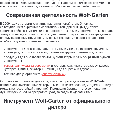
практически в любом населенном пункте. Например, самые свежие модели
всегда можно заказать с доставкой из Москвы на сайте gardengear.ru.
Современная деятельность Wolf-Garten
В 2009 году в истории компании наступил новый этап. Он связан
со вступлением в крупный американский концерн MTD (МТД), также
занимающийся выпуском садово-парковой техники и инструмента. Благодаря
этому слиянию, сегодня Вольф-Гарден демонстрирует верность традициям
наряду с активным применением новых технологий и активно заявляет
о себе сразу в нескольких направлениях:
инструменты для выращивания, стрижки и ухода за газоном (триммеры,
ножницы для стрижки, сеялки, ручной инструмент, семена и другое);
продукция для обработки почвы (культиваторы и разнообразный ручной
инструмент);
товары для ухода за деревьями
и кустарниками (высоторезы, сучкорезы,
кусторезы, пилы, секаторы, ножницы для обрезки и другое);
техника для уборки снега (
снегоуборщики
).
Создавая инструменты для сада, конструкторы и дизайнеры Wolf-Garten
используют качественные материалы и новые технологии, что делает любую
модель износостойкой и прочной. Продукция бренда — это воплощение
лучших идей с целью превратить уход за садом в удовольствие.
Инструмент Wolf-Garten от официального
дилера