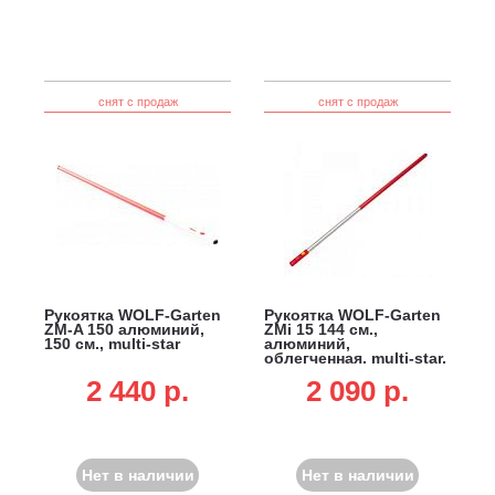
снят с продаж
снят с продаж
Рукоятка WOLF-Garten
Рукоятка WOLF-Garten
ZM-A 150 алюминий,
ZMi 15 144 см.,
150 см., multi-star
алюминий,
облегченная, multi-star,
не подходит для DR-M
2 440 p.
2 090 p.
3-в-1, SR-M 60 и лопат
для очистки от снега
Нет в наличии
Нет в наличии