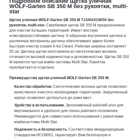
Подробное описание Щетка уличная
WOLF-Garten SB 350 M без рукоятки, multi-
star
Щетка уличная WOLF-Garten SB 350 M 71ANA019650
без
рукоятки, multi-star.
Скребковая щетка SB 350 M предназначена
для очистки больших территорий. Имеет жесткую
атмосфероустойчивую щетину. Х-образная внутренняя щетина и
различные материалы щетины обеспечивают вдвое более
быструю очистку (серия X-tra Clean). Рабочая ширина составляет
35 см. Щетина щетки изготовлена из синтетических волокон,
отличается высокой надежностью и долговечностью. Щетка SB 350
M является частью комби системы Multi-Star. Рукоятка
приобретается отдельно.
П
реимущества щ
етки
уличной
WOLF-Garten SB 350 M:
Качество обработки.
Синтетические волокна щетки позволяют
качественно очистить необходимую территорию. Закругленный
корпус позволяет дотянуться до узких мест.
Удобство в использовании.
Эргономичный рабочий угол для
вертикального и удобного для спины рабочего положения.
Рекомендуется для совместного использования с рукоятками
комбисистемы Multi-Star.
Надежность и безопасность.
Соответствие международным
стандартам ИСО9001, гарантирует Вам безопасную и