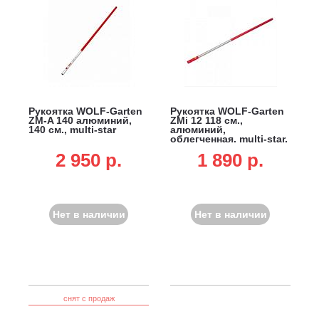
Рукоятка WOLF-Garten
Рукоятка WOLF-Garten
ZM-A 140 алюминий,
ZMi 12 118 см.,
140 см., multi-star
алюминий,
облегченная, multi-star,
не подходит для DR-M
2 950 p.
1 890 p.
3-в-1, SR-M 60 и лопат
для очистки от снега
Нет в наличии
Нет в наличии
снят с продаж