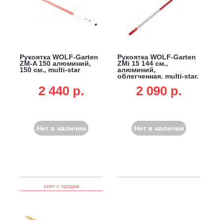
Рукоятка WOLF-Garten
Рукоятка WOLF-Garten
ZM-A 150 алюминий,
ZMi 15 144 см.,
150 см., multi-star
алюминий,
облегченная, multi-star,
не подходит для DR-M
2 440 p.
2 090 p.
3-в-1, SR-M 60 и лопат
для очистки от снега
Нет в наличии
Нет в наличии
снят с продаж