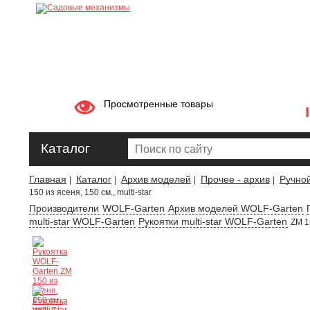
Просмотренные товары
Каталог
Главная
Каталог
Архив моделей
Прочее - архив
Ручно
|
|
|
|
150 из ясеня, 150 см., multi-star
Производители
WOLF-Garten
Архив моделей WOLF-Garten
multi-star WOLF-Garten
Рукоятки multi-star WOLF-Garten
ZM 15