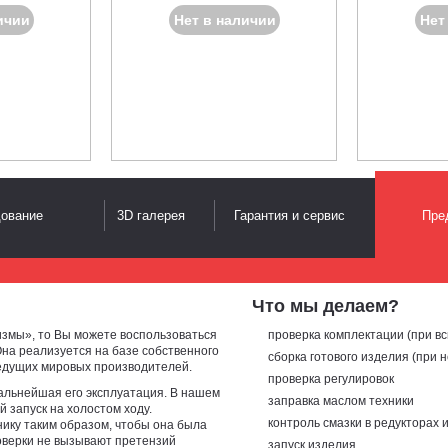
ичии
Нет в наличии
Нет
дование
3D галерея
Гарантия и сервис
Пре
Что мы делаем?
змы», то Вы можете воспользоваться
проверка комплектации (при вс
на реализуется на базе собственного
сборка готового изделия (при 
едущих мировых производителей.
проверка регулировок
дальнейшая его эксплуатация. В нашем
заправка маслом техники
 запуск на холостом ходу.
контроль смазки в редукторах 
ику таким образом, чтобы она была
роверки не вызывают претензий
запуск изделия