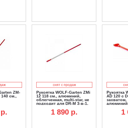
одаж
снят с продаж
сн
arten ZM-
Рукоятка WOLF-Garten ZMi
Рукоятка 
140 см.,
12 118 см., алюминий,
AD 120 с 
облегченная, multi-star, не
захватом, 
подходит для DR-M 3-в-1,
алюминий, 
SR-M 60 и лопат для
 p.
1 890 p.
1 
очистки от снега