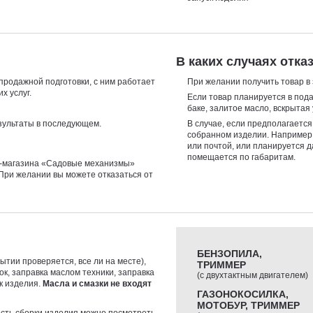
В каких случаях отк
продажной подготовки, с ним работает
При желании получить товар в 
х услуг.
Если товар планируется в под
баке, залитое масло, вскрытая 
зультаты в последующем.
В случае, если предполагаетс
собранном изделии. Например
или почтой, или планируется 
помещается по габаритам.
-магазина «Садовые механизмы»
При желании вы можете отказаться от
БЕНЗОПИЛА,
ытии проверяется, все ли на месте),
ТРИММЕР
ок, заправка маслом техники, заправка
(с двухтактным двигателем)
ск изделия.
Масла и смазки не входят
ГАЗОНОКОСИЛКА,
МОТОБУР, ТРИММЕР