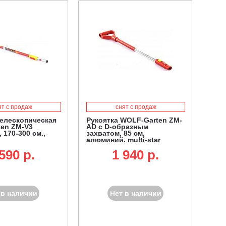
ят с продаж
снят с продаж
телескопическая
Рукоятка WOLF-Garten ZM-
en ZM-V3
AD с D-образным
170-300 см.,
захватом, 85 см,
алюминий, multi-star
590 p.
1 940 p.
 в наличии
Нет в наличии