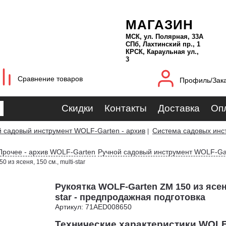
МАГАЗИН
МСК, ул. Полярная, 33А
СПб, Лахтинский пр., 1
КРСК, Караульная ул.,
3
Сравнение товаров
Профиль/Зак
Скидки
Контакты
Доставка
Оп
й садовый инструмент WOLF-Garten - архив
Система садовых инст
|
Прочее - архив WOLF-Garten
Ручной садовый инструмент WOLF-Ga
0 из ясеня, 150 см., multi-star
Рукоятка WOLF-Garten ZM 150 из ясеня,
star - предпродажная подготовка
Артикул: 71AED008650
Технические характеристики WOLF-