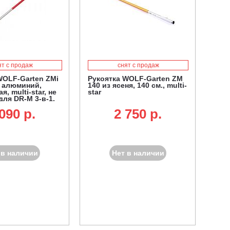
ят с продаж
снят с продаж
WOLF-Garten ZMi
Рукоятка WOLF-Garten ZM
, алюминий,
140 из ясеня, 140 см., multi-
я, multi-star, не
star
для DR-M 3-в-1,
 лопат для
090 p.
2 750 p.
 снега
 в наличии
Нет в наличии