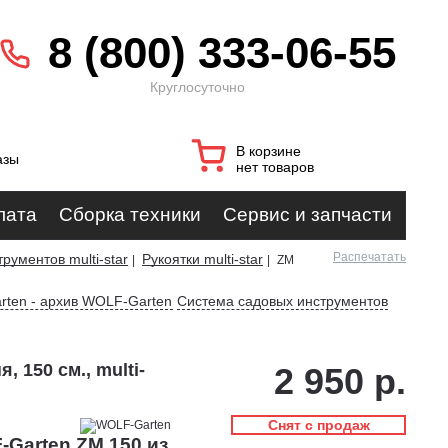
8 (800) 333-06-55
Круглосуточно
В корзине
азы
нет товаров
лата
Сборка техники
Сервис и запчасти
Распечатать
рументов multi-star
Рукоятки multi-star
|
|
ZM
rten - архив WOLF-Garten
Система садовых инструментов
 150 см., multi-
2 950 р.
Снят с продаж
Garten ZM 150 из