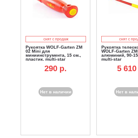
снят с продаж
снят с пр
Рукоятка WOLF-Garten ZM
Рукоятка телеск
02 Mini для
WOLF-Garten ZM
миниинструмента, 15 см.,
алюминий, 90-15
пластик, multi-star
multi-star
290 p.
5 610
Нет в наличии
Нет в нал