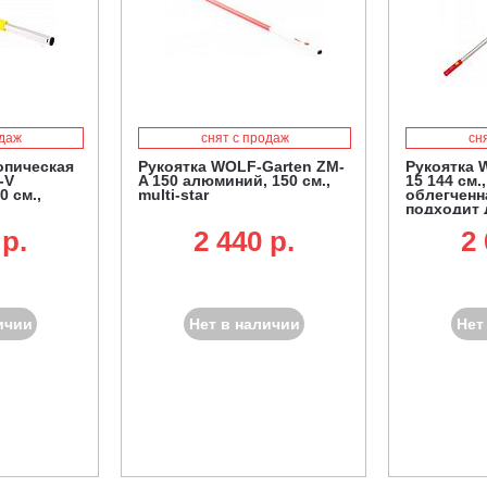
одаж
снят с продаж
сн
опическая
Рукоятка WOLF-Garten ZM-
Рукоятка 
-V
A 150 алюминий, 150 см.,
15 144 см.
0 см.,
multi-star
облегченна
подходит 
SR-M 60 и
 p.
2 440 p.
2 
очистки от
ичии
Нет в наличии
Нет