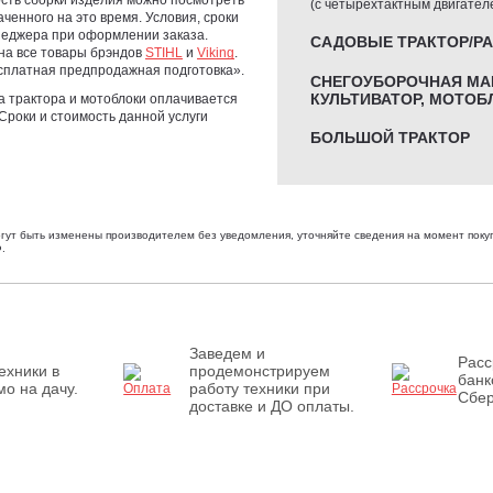
сть сборки изделия можно посмотреть
(с четырехтактным двигател
ченного на это время. Условия, сроки
неджера при оформлении заказа.
САДОВЫЕ ТРАКТОР/Р
на все товары брэндов
STIHL
и
Viking
.
сплатная предпродажная подготовка».
СНЕГОУБОРОЧНАЯ МА
КУЛЬТИВАТОР, МОТОБ
а трактора и мотоблоки оплачивается
 Сроки и стоимость данной услуги
БОЛЬШОЙ ТРАКТОР
огут быть изменены производителем без уведомления, уточняйте сведения на момент покуп
.
Заведем и
Расс
ехники в
продемонстрируем
банк
о на дачу.
работу техники при
Сбер
доставке и ДО оплаты.