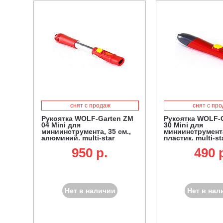
снят с продаж
снят с пр
Рукоятка WOLF-Garten ZM
Рукоятка WOLF-
04 Mini для
30 Mini для
миниинструмента, 35 см.,
миниинструмента
алюминий, multi-star
пластик, multi-st
950 p.
490 
Нет в наличии
Нет в нал