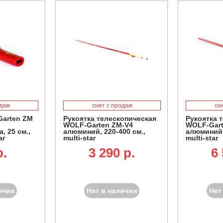
одаж
снят с продаж
сн
Garten ZM
Рукоятка телескопическая
Рукоятка 
WOLF-Garten ZM-V4
WOLF-Gart
, 25 см.,
алюминий, 220-400 см.,
алюминий, 
ar
multi-star
multi-star
p.
3 290 p.
6 
ичии
Нет в наличии
Нет