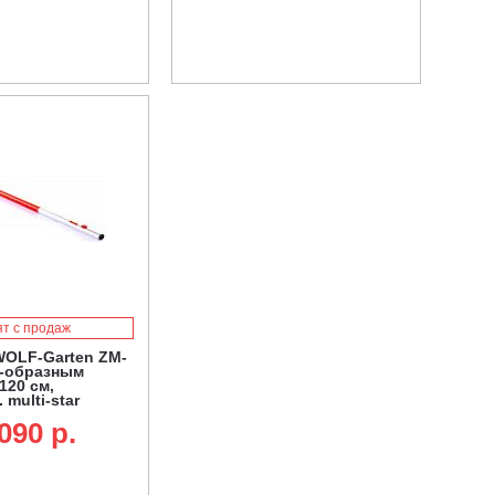
ят с продаж
WOLF-Garten ZM-
D-образным
120 см,
multi-star
090 p.