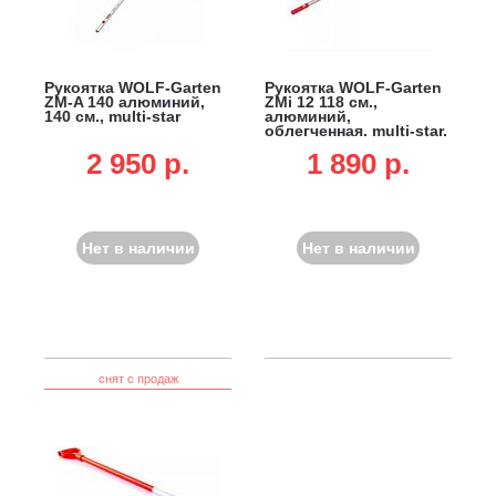
Рукоятка WOLF-Garten
Рукоятка WOLF-Garten
ZM-A 140 алюминий,
ZMi 12 118 см.,
140 см., multi-star
алюминий,
облегченная, multi-star,
не подходит для DR-M
2 950 p.
1 890 p.
3-в-1, SR-M 60 и лопат
для очистки от снега
Нет в наличии
Нет в наличии
снят с продаж