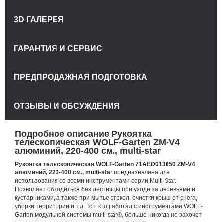
3D ГАЛЕРЕЯ
ГАРАНТИЯ И СЕРВИС
ПРЕДПРОДАЖНАЯ ПОДГОТОВКА
ОТЗЫВЫ И ОБСУЖДЕНИЯ
Подробное описание Рукоятка
телескопическая WOLF-Garten ZM-V4
алюминий, 220-400 см., multi-star
Рукоятка телескопическая WOLF-Garten 71AED013650 ZM-V4
алюминий, 220-400 см., multi-star
предназначена для
использования со всеми инструментами серии Multi-Star.
Позволяет обходиться без лестницы при уходе за деревьями и
кустарниками, а также при мытье стекол, очистки крыш от снега,
уборки территории и т.д. Тот, кто работал с инструментами WOLF-
Garten модульной системы multi-star®, больше никогда не захочет