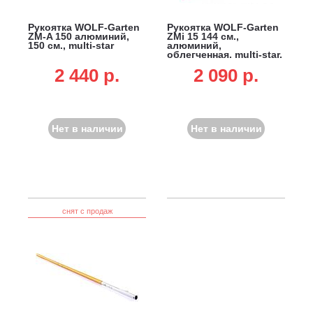
Рукоятка WOLF-Garten
Рукоятка WOLF-Garten
ZM-A 150 алюминий,
ZMi 15 144 см.,
150 см., multi-star
алюминий,
облегченная, multi-star,
не подходит для DR-M
2 440 p.
2 090 p.
3-в-1, SR-M 60 и лопат
для очистки от снега
Нет в наличии
Нет в наличии
снят с продаж