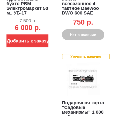
бухте РВМ
всесезонное 4-
Электромаркет 50
тактное Daewoo
м., УБ-17
DWO 600 SAE
морозоустойчивый
10W-40 1,0 л.
7 500 р.
750 p.
(КГ, 3x1.5, 3.5 кВт)
полусинтетическое
6 000 р.
Нет в наличии
Добавить к заказу
Уточнять наличие
Подарочная карта
"Садовые
механизмы" 1 000