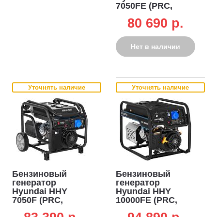
7050FE (PRC,
Hyundai, 459 см3,
80 690 p.
5,0/5,5 кВт, 25 л,
электро стартер,
комплект колёс,
Нет в наличии
94 кг)
Уточнять наличие
Уточнять наличие
Бензиновый
Бензиновый
генератор
генератор
Hyundai HHY
Hyundai HHY
7050F (PRC,
10000FE (PRC,
Hyundai, 459 см3,
Hyundai, 460 см3,