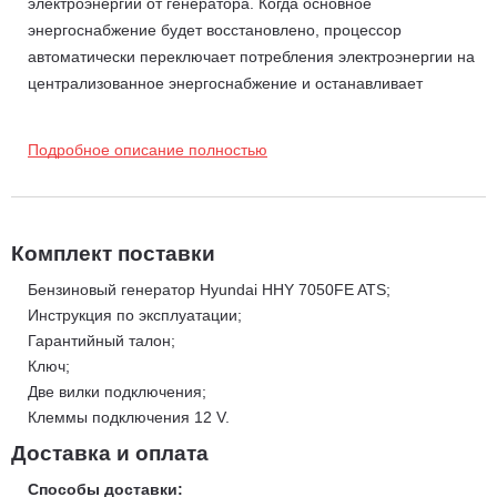
электроэнергии от генератора. Когда основное
энергоснабжение будет восстановлено, процессор
автоматически переключает потребления электроэнергии на
централизованное энергоснабжение и останавливает
бензиновый генератор. Благодаря встроенному импульсному
зарядному устройству, аккумулятор бензогенератора всегда
Подробное описание полностью
будет поддерживаться в заряженном состоянии, тем самым
будет гарантировать надежный и своевременный запуск
генератора.
Система запуска EASY START - используется автоматически
Комплект поставки
для облегчения запуска генератора.
Бензиновый генератор Hyundai HHY 7050FE ATS;
Увеличенные размеры впускного и выпускного клапанов для
Инструкция по эксплуатации;
быстрого заполнения и освобождение камеры сгорания,
Гарантийный талон;
которые облегчают работу двигателя, что в свою очередь
Ключ;
положительно влияет на моторесурс;
Две вилки подключения;
Уникальная конструкция клапанов и головки двигателя
Клеммы подключения 12 V.
исключает случайное выпадение клапана, что в свою очередь
Доставка и оплата
могло бы стать причиной разрушения двигателя (в случае
выпадения клапана могут быть повреждены такие запчасти
Способы доставки: