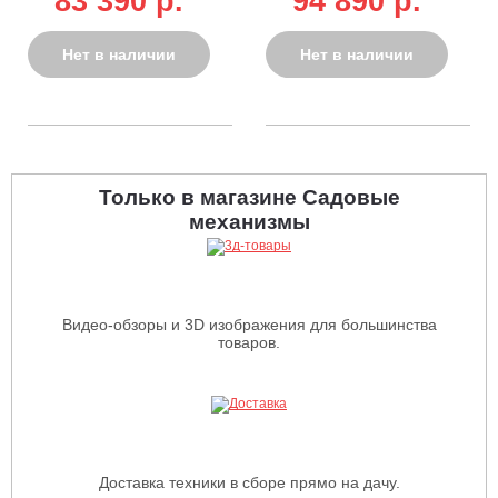
83 390 p.
94 890 p.
5,0/5,5 кВт, 25 л,
7,5/8 кВт, 25 л,
комплект колёс,
ручной-эл/
94 кг)
стартер, 89,5 кг)
Нет в наличии
Нет в наличии
Только в магазине Садовые
механизмы
Видео-обзоры и 3D изображения для большинства
товаров.
Доставка техники в сборе прямо на дачу.