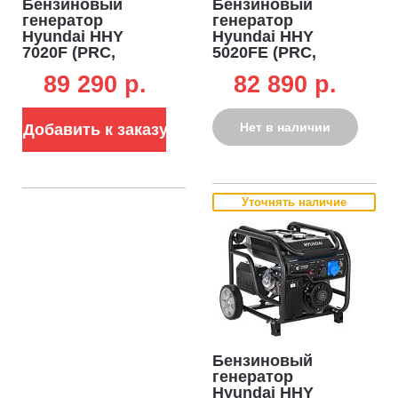
Бензиновый
Бензиновый
генератор
генератор
Hyundai HHY
Hyundai HHY
7020F (PRC,
5020FE (PRC,
Hyundai, 389 см3,
Hyundai, 340 см3,
89 290 p.
82 890 p.
5,0/5,5 кВт, 25 л,
4,0/4,5 кВт, 25 л,
ручной стартер,
эл/стартер, 76.5
72 кг)
кг)
Нет в наличии
Добавить к заказу
Уточнять наличие
Бензиновый
генератор
Hyundai HHY