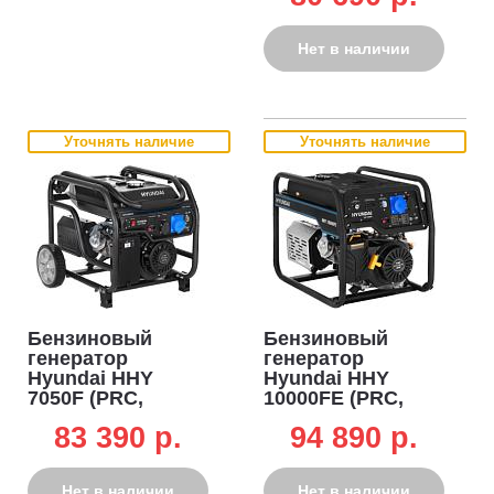
электро стартер,
комплект колёс,
Нет в наличии
94 кг)
Уточнять наличие
Уточнять наличие
Бензиновый
Бензиновый
генератор
генератор
Hyundai HHY
Hyundai HHY
7050F (PRC,
10000FE (PRC,
Hyundai, 459 см3,
Hyundai, 460 см3,
83 390 p.
94 890 p.
5,0/5,5 кВт, 25 л,
7,5/8 кВт, 25 л,
комплект колёс,
ручной-эл/
94 кг)
стартер, 89,5 кг)
Нет в наличии
Нет в наличии