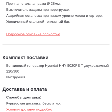
Прочная стальная рама Ø 28мм.
Выключатель защиты при перегрузках.
Аварийная остановка при низком уровне масла в картере.
Увеличенный стальной топливный бак.
Автоматический регулятор напряжения с защитой от
короткого замыкания.
Подробное описание полностью
Вольтметр, амперметр.
Счетчик моточасов для своевременного техобслуживания.
ДВИГАТЕЛЬ HYUNDAI
Комплект поставки
4-х тактный двигатель с верхним расположением клапанов.
Моторный ресурс более 1500 м.ч.
Бензиновый генератор Hyundai HHY 9020FE-T двухрежимный
Низкая вибрация и уровень шума.
220/380
Облегченная система запуска.
Инструкция
Компактная топливная система.
Низкий расход топлива.
Доставка и оплата
АЛЬТЕРНАТОР
Способы доставки:
Щеточный однофазный.
Курьерская доставка: бесплатно.
Автоматический регулятор напряжения AVR.
Условия доставки подробно