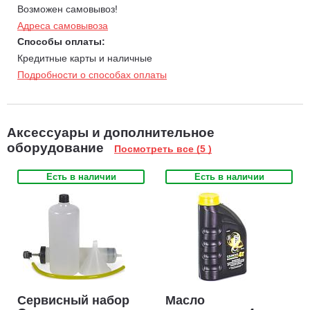
Улучшенная система охлаждения.
Возможен самовывоз!
Обмотка альтернатора выполнена на 100% из меди.
Адреса самовывоза
ЭЛЕКТРОЗАПУСК
Способы оплаты:
Система запуска от ключа включает в себя аккумулятор 12
Кредитные карты и наличные
volt и встроенный стартер, с помощью которого
Подробности о способах оплаты
осуществляется запуск простым поворотом ключа.
Аксессуары и дополнительное
оборудование
Посмотреть все (5 )
Есть в наличии
Есть в наличии
Сервисный набор
Масло