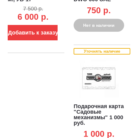
морозоустойчивый
10W-40 1,0 л.
7 500 р.
750 p.
(КГ, 3x1.5, 3.5 кВт)
полусинтетическое
6 000 р.
Нет в наличии
Добавить к заказу
Уточнять наличие
Подарочная карта
"Садовые
механизмы" 1 000
руб.
1 000 p.