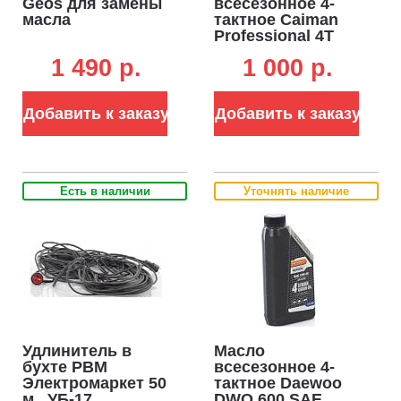
Geos для замены
всесезонное 4-
масла
тактное Caiman
Professional 4T
SAE 5W-40 1,0 л.
1 490 p.
1 000 p.
полусинтетическое
(ЧЗ)
Добавить к заказу
Добавить к заказу
Есть в наличии
Уточнять наличие
Удлинитель в
Масло
бухте РВМ
всесезонное 4-
Электромаркет 50
тактное Daewoo
м., УБ-17
DWO 600 SAE