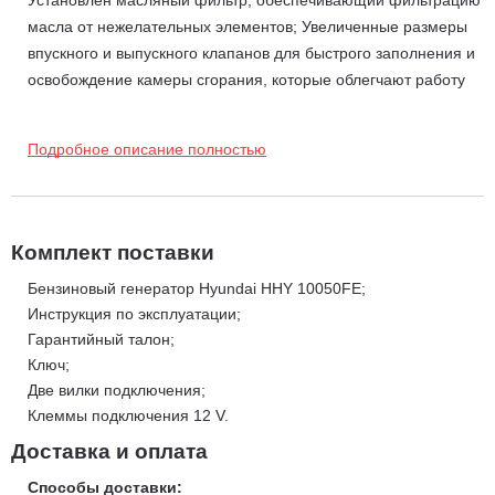
масла от нежелательных элементов; Увеличенные размеры
впускного и выпускного клапанов для быстрого заполнения и
освобождение камеры сгорания, которые облегчают работу
двигателя, что в свою очередь положительно влияет на
моторесурс;
Подробное описание полностью
Уникальная конструкция клапанов и головки двигателя
исключает случайное выпадение клапана, что в свою очередь
могло бы стать причиной разрушения двигателя (в случае
выпадения клапана могут быть повреждены такие запчасти
Комплект поставки
как шатун, поршень, блок двигателя, головка блока, и др.);
Бензиновый генератор Hyundai HHY 10050FE;
Укреплены и увеличены коромысла клапанов также
Инструкция по эксплуатации;
гарантируют надежную и долговечную работу двигателя;
Гарантийный талон;
Преимущества бензинового генератора Hyundai HHY
10050FE:
Ключ;
Две вилки подключения;
Система запуска EASY START - используется автоматически
Клеммы подключения 12 V.
для облегчения запуска генератора.
Альтернатор - все генераторы Hyundai комплектуются только
Доставка и оплата
синхронными альтернаторами с медной обмоткой. Обмотка
Способы доставки: