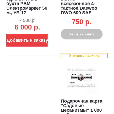
бухте РВМ
всесезонное 4-
Электромаркет 50
тактное Daewoo
м., УБ-17
DWO 600 SAE
морозоустойчивый
10W-40 1,0 л.
7 500 р.
750 p.
(КГ, 3x1.5, 3.5 кВт)
полусинтетическое
6 000 р.
Нет в наличии
Добавить к заказу
Уточнять наличие
Подарочная карта
"Садовые
механизмы" 1 000