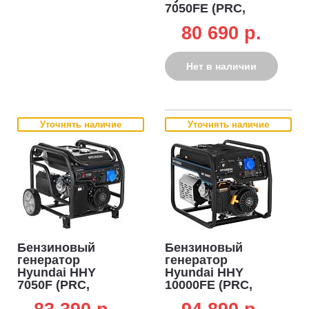
7050FE (PRC,
Hyundai, 459 см3,
80 690 p.
5,0/5,5 кВт, 25 л,
электро стартер,
комплект колёс,
Нет в наличии
94 кг)
Уточнять наличие
Уточнять наличие
Бензиновый
Бензиновый
генератор
генератор
Hyundai HHY
Hyundai HHY
7050F (PRC,
10000FE (PRC,
Hyundai, 459 см3,
Hyundai, 460 см3,