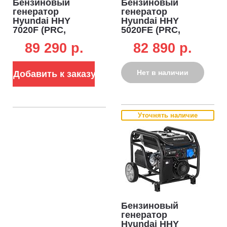
Бензиновый
Бензиновый
генератор
генератор
Hyundai HHY
Hyundai HHY
7020F (PRC,
5020FE (PRC,
Hyundai, 389 см3,
Hyundai, 340 см3,
89 290 p.
82 890 p.
5,0/5,5 кВт, 25 л,
4,0/4,5 кВт, 25 л,
ручной стартер,
эл/стартер, 76.5
72 кг)
кг)
Нет в наличии
Добавить к заказу
Уточнять наличие
Бензиновый
генератор
Hyundai HHY