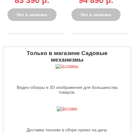
83 390 p.
94 890 p.
5,0/5,5 кВт, 25 л,
7,5/8 кВт, 25 л,
комплект колёс,
ручной-эл/
94 кг)
стартер, 89,5 кг)
Нет в наличии
Нет в наличии
Только в магазине Садовые
механизмы
Видео-обзоры и 3D изображения для большинства
товаров.
Доставка техники в сборе прямо на дачу.