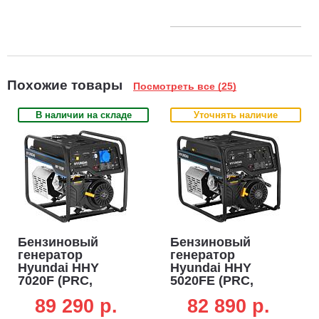
Похожие товары
Посмотреть все (25)
В наличии на складе
Уточнять наличие
Бензиновый
Бензиновый
генератор
генератор
Hyundai HHY
Hyundai HHY
7020F (PRC,
5020FE (PRC,
Hyundai, 389 см3,
Hyundai, 340 см3,
89 290 p.
82 890 p.
5,0/5,5 кВт, 25 л,
4,0/4,5 кВт, 25 л,
ручной стартер,
эл/стартер, 76.5