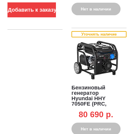
72 кг)
кг)
Нет в наличии
Добавить к заказу
Уточнять наличие
Бензиновый
генератор
Hyundai HHY
7050FE (PRC,
Hyundai, 459 см3,
80 690 p.
5,0/5,5 кВт, 25 л,
электро стартер,
комплект колёс,
Нет в наличии
94 кг)