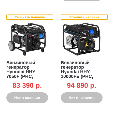
Уточнять наличие
Уточнять наличие
Бензиновый
Бензиновый
генератор
генератор
Hyundai HHY
Hyundai HHY
7050F (PRC,
10000FE (PRC,
Hyundai, 459 см3,
Hyundai, 460 см3,
83 390 p.
94 890 p.
5,0/5,5 кВт, 25 л,
7,5/8 кВт, 25 л,
комплект колёс,
ручной-эл/
94 кг)
стартер, 89,5 кг)
Нет в наличии
Нет в наличии