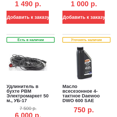
1 490 p.
1 000 p.
полусинтетическое
(ЧЗ)
Добавить к заказу
Добавить к заказу
Есть в наличии
Уточнять наличие
Удлинитель в
Масло
бухте РВМ
всесезонное 4-
Электромаркет 50
тактное Daewoo
м., УБ-17
DWO 600 SAE
морозоустойчивый
10W-40 1,0 л.
7 500 р.
750 p.
(КГ, 3x1.5, 3.5 кВт)
полусинтетическое
6 000 р.