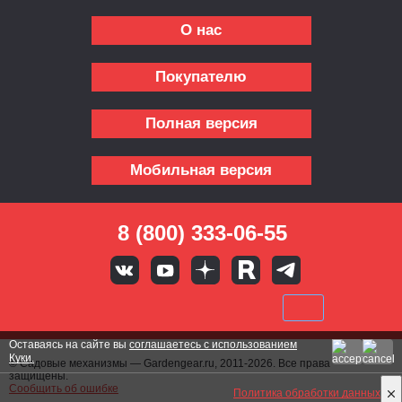
О нас
Покупателю
Полная версия
Мобильная версия
8 (800) 333-06-55
Оставаясь на сайте вы
соглашаетесь с использованием
Куки.
© Садовые механизмы — Gardengear.ru, 2011-2026. Все права
защищены.
Сообщить об ошибке
Политика обработки данных