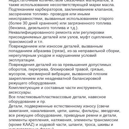
также использование несоответствующей марки масла.
Подтеканием карбюраторов, заклиниванием клапанов,
засорением топливо- проводов или иными
неисправностями, вызванные использованием старого
(более 30 дней хранения) или загрязненного топлива
(бензина, дизельного топлива и т.д.).
Неквалифицированного ремонта или регулировки
присоединяемых деталей или узлов, муфт сцепления,
трансмиссий и т.п.
Повреждением или износом деталей, вызванным
попаданием абразива (грязи), из-за неправильной сборки,
нерегулярным уходом и нарушением условий
эксплуатации.
Повреждения деталей из-за превышения допустимых
оборотов, перегрева, блокировкой травой, грязью,
мусором, чрезмерной вибрации, вызванной плохим
закреплением или неадекватной балансировкой
режущего оборудования.
Комплектующие и составные части инструмента,
аксессуары.
Все пластиковые/пластмассовые детали, навесное
оборудование и пр.
Детали, подверженные естественному износу (свечи
зажигания, накаливания, цепи, шины, фильтры, звездочки,
все режущее оборудование, приводные ремни и детали,
элементы крепления, натяжения, элементы трансмиссии
(кроме KAAZ) и ходовой части, шланги, троса, шкивы и
культиваторные фрезы).