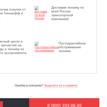
Доставим технику по
рочка покупки от
всей России
ов Тинькофф и
транспортной
.
компанией.
исный центр и
Постгарантийное
з запчастей на
обслуживание
ды и технику из
техники.
го ассортимента.
Ошибка в описании?
Выделите ее и нажмите
8 (800) 333-06-55