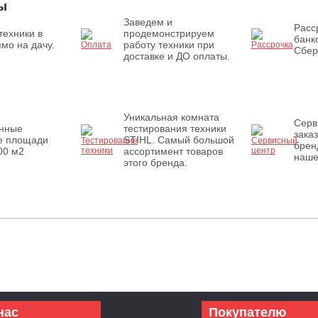
ы
Заведем и
Расс
техники в
продемонстрируем
банк
мо на дачу.
работу техники при
Сбер
доставке и ДО оплаты.
Уникальная комната
Серв
енные
тестирования техники
зака
е площади
STIHL. Самый большой
брен
00 м2
ассортимент товаров
наше
этого бренда.
нас
Покупателю