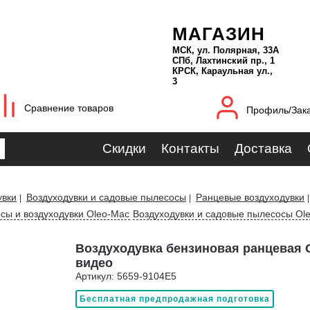
МАГАЗИН
МСК, ул. Полярная, 33А
СПб, Лахтинский пр., 1
КРСК, Караульная ул.,
3
Сравнение товаров
Профиль/Зак
Скидки
Контакты
Доставка
увки
Воздуходувки и садовые пылесосы
Ранцевые воздуходувки
|
|
сы и воздуходувки Oleo-Mac
Воздуходувки и садовые пылесосы Ol
Воздуходувка бензиновая ранцевая O
видео
Артикул: 5659-9104E5
Бесплатная предпродажная подготовка