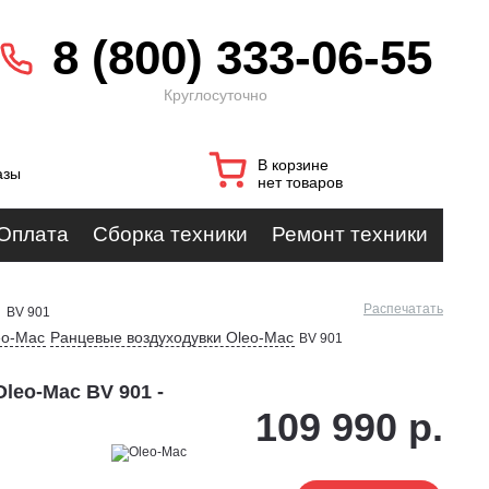
8 (800) 333-06-55
Круглосуточно
В корзине
азы
нет товаров
Оплата
Сборка техники
Ремонт техники
Распечатать
|
BV 901
eo-Mac
Ранцевые воздуходувки Oleo-Mac
BV 901
leo-Mac BV 901 -
109 990 р.