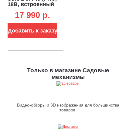
18В, встроенный
аккумулятор,
17 990 p.
макс. расход
воздуха 420 м3/ч,
скорость 44 м/с.,
Добавить к заказу
2,0 кг.)
Только в магазине Садовые
механизмы
Видео-обзоры и 3D изображения для большинства
товаров.