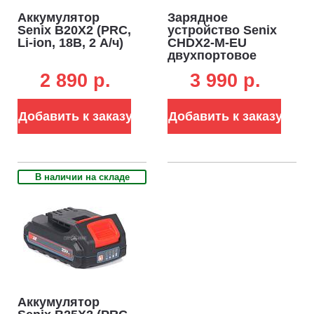
Аккумулятор
Зарядное
Senix B20X2 (PRC,
устройство Senix
Li-ion, 18В, 2 А/ч)
CHDX2-M-EU
двухпортовое
для
2 890 p.
3 990 p.
аккумуляторов
18В (2 х 3А)
Добавить к заказу
Добавить к заказу
В наличии на складе
Аккумулятор