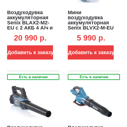
Воздуходувка
Мини
аккумуляторная
воздуходувка
Senix BLAX2-M2-
аккумуляторная
EU с 2 АКБ 4 А/ч и
Senix BLVX2-M-EU
ЗУ (PRC, 2x20В,
без АКБ и ЗУ
20 990 p.
5 990 p.
BL, 60 м/с, 1200
(PRC, 20В, 32-44-
м3/ч, 2.7 кг)
88 м/с, 120 м3/ч,
1.36 кг)
Добавить к заказу
Добавить к заказу
Есть в наличии
Есть в наличии