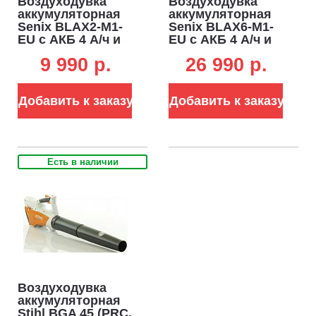
Воздуходувка
Воздуходувка
аккумуляторная
аккумуляторная
Senix BLAX2-M1-
Senix BLAX6-M1-
EU с АКБ 4 А/ч и
EU с АКБ 4 А/ч и
ЗУ (PRC, BL 20В,
ЗУ (PRC, 60В, BL,
9 990 p.
26 990 p.
45 м/с, 750 м3/ч,
75 м/с, 1380 м3/ч)
2.46 кг)
Добавить к заказу
Добавить к заказу
Есть в наличии
Воздуходувка
аккумуляторная
Stihl BGA 45 (PRC,