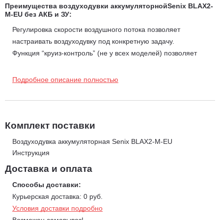
Преимущества воздуходувки аккумуляторнойSenix BLAX2-
M-EU без АКБ и ЗУ:
Регулировка скорости воздушного потока позволяет
настраивать воздуходувку под конкретную задачу.
Функция “круиз-контроль” (не у всех моделей) позволяет
работать с заданной скоростью продолжительное время.
Хорошая развесовка инструмента позволяет снизить нагрузку
Подробное описание полностью
на запястье руки при продолжительной работе.
Комплект поставки
Воздуходувка аккумуляторная Senix BLAX2-M-EU
Инструкция
Доставка и оплата
Способы доставки:
Курьерская доставка: 0 руб.
Условия доставки подробно
Возможен самовывоз!