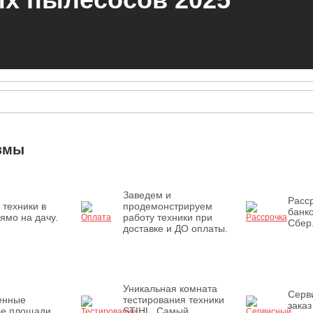
измы
Заведем и
Расср
 техники в
продемонстрируем
банк
ямо на дачу.
работу техники при
Сбер
доставке и ДО оплаты.
Уникальная комната
Серв
енные
тестирования техники
заказ
ые площади
STIHL. Самый