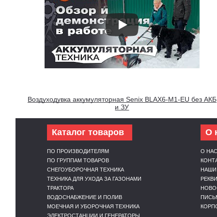
Воздуходувка аккумуляторная Senix BLAX6-M1-EU без АКБ
и ЗУ
Каталог товаров
О 
ПО ПРОИЗВОДИТЕЛЯМ
О НА
ПО ГРУППАМ ТОВАРОВ
КОНТ
СНЕГОУБОРОЧНАЯ ТЕХНИКА
НАШИ
ТЕХНИКА ДЛЯ УХОДА ЗА ГАЗОНАМИ
РЕКВ
ТРАКТОРА
НОВО
ВОДОСНАБЖЕНИЕ И ПОЛИВ
ПИСЬ
МОЕЧНАЯ И УБОРОЧНАЯ ТЕХНИКА
КОРП
ЭЛЕКТРОСТАНЦИИ И ГЕНЕРАТОРЫ