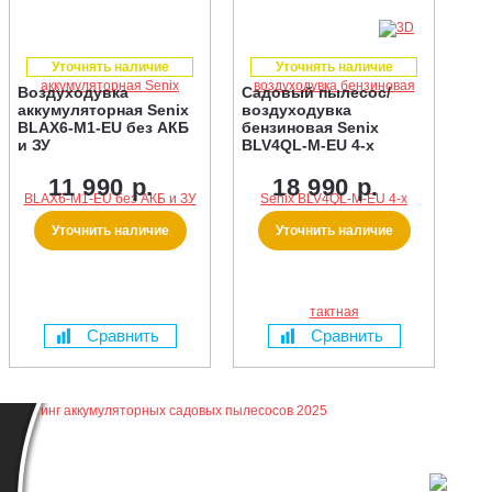
Уточнять наличие
Уточнять наличие
Воздуходувка
Садовый пылесос/
аккумуляторная Senix
воздуходувка
BLAX6-M1-EU без АКБ
бензиновая Senix
и ЗУ
BLV4QL-M-EU 4-х
тактная
11 990 р.
18 990 р.
Уточнить наличие
Уточнить наличие
Сравнить
Сравнить
Ка
ос