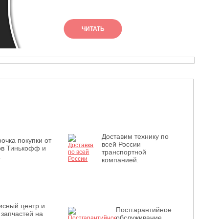
ха
ЧИТАТЬ
сл
Доставим технику по
очка покупки от
всей России
ов Тинькофф и
транспортной
.
компанией.
исный центр и
Постгарантийное
 запчастей на
обслуживание