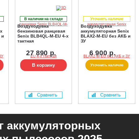
В наличии на складе
Уточнять наличие
Воздуходувка
Воздуходувка
ix
бензиновая ранцевая
аккумуляторная Senix
 и
Senix BLB4QL-M-EU 4-х
BLAX2-M-EU без АКБ и
тактная
ЗУ
27 890 р.
6 900 р.
В корзину
Уточнить наличие
Сравнить
Сравнить
г аккумуляторных
х пылесосов 2025