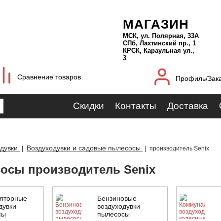
МАГАЗИН
МСК, ул. Полярная, 33А
СПб, Лахтинский пр., 1
КРСК, Караульная ул.,
3
Сравнение товаров
Профиль/Зак
Скидки
Контакты
Доставка
дувки
Воздуходувки и садовые пылесосы
|
|
производитель Senix
осы производитель Senix
ляторные
Бензиновые
дувки
воздуходувки
сы
пылесосы