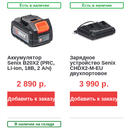
Есть в наличии
Есть в наличии
Аккумулятор
Зарядное
Senix B20X2 (PRC,
устройство Senix
Li-ion, 18В, 2 А/ч)
CHDX2-M-EU
двухпортовое
для
2 890 p.
3 990 p.
аккумуляторов
18В (2 х 3А)
Добавить к заказу
Добавить к заказу
В наличии на складе