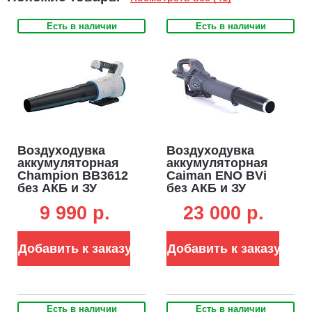
Есть в наличии
Есть в наличии
Воздуходувка
Воздуходувка
аккумуляторная
аккумуляторная
Champion ВВ3612
Caiman ENO BVi
без АКБ и ЗУ
без АКБ и ЗУ
(PRC, BL 36В, 765
(RUS, BL 60В,
9 990 p.
23 000 p.
м3/ч, 2.3 кг)
Standart Connect,
95 м/с, 2,4 кг.)
Добавить к заказу
Добавить к заказу
Есть в наличии
Есть в наличии