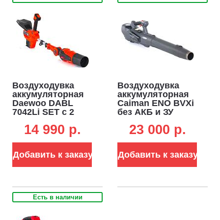
Воздуходувка
Воздуходувка
аккумуляторная
аккумуляторная
Daewoo DABL
Caiman ENO BVXi
7042Li SET с 2
без АКБ и ЗУ
АКБ 2.5 А/ч и ЗУ
(RUS, BL 60В,
14 990 p.
23 000 p.
(PRC, BL 2x21В,
Maxi Connect, 95
70 м/с, 1400 м3/ч,
м/с, 2,4 кг.)
3.1 кг)
Добавить к заказу
Добавить к заказу
Есть в наличии