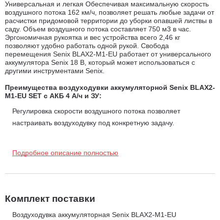
Универсальная и легкая Обеспечивая максимальную скорость
воздушного потока 162 км/ч, позволяет решать любые задачи от
расчистки придомовой территории до уборки опавшей листвы в
саду. Объем воздушного потока составляет 750 м3 в час.
Эргономичная рукоятка и вес устройства всего 2,46 кг
позволяют удобно работать одной рукой. Свобода
перемещения Senix BLAX2-M1-EU работает от универсального
аккумулятора Senix 18 В, который может использоваться с
другими инструментами Senix.
Преимущества воздуходувки аккумуляторной Senix BLAX2-
M1-EU SET с АКБ 4 А/ч и ЗУ:
Регулировка скорости воздушного потока позволяет
настраивать воздуходувку под конкретную задачу.
Функция “круиз-контроль” (не у всех моделей) позволяет
работать с заданной скоростью продолжительное время.
Подробное описание полностью
Хорошая развесовка инструмента позволяет снизить нагрузку
на запястье руки при продолжительной работе.
Комплект поставки
Воздуходувка аккумуляторная Senix BLAX2-M1-EU