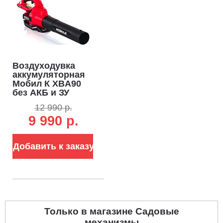
Воздуходувка
аккумуляторная
Мобил К XBA90
без АКБ и ЗУ
(PRC, BL 60В, 324
12 990 р.
км/ч, 1380 м3/час,
9 990 р.
2.1 кг)
Добавить к заказу
Только в магазине Садовые
механизмы