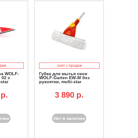
одаж
снят с продаж
ра WOLF-
Губка для мытья окон
 02 с
WOLF-Garten EW-M без
star
рукоятки, multi-star
 p.
3 890 p.
ичии
Нет в наличии