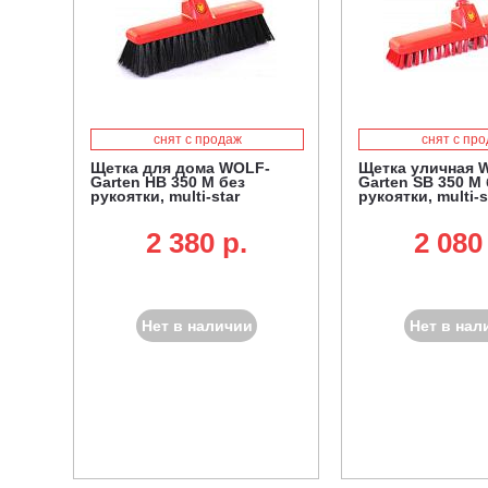
снят с продаж
снят с пр
Щетка для дома WOLF-
Щетка уличная 
Garten HB 350 M без
Garten SB 350 M 
рукоятки, multi-star
рукоятки, multi-s
2 380 p.
2 080
Нет в наличии
Нет в нал