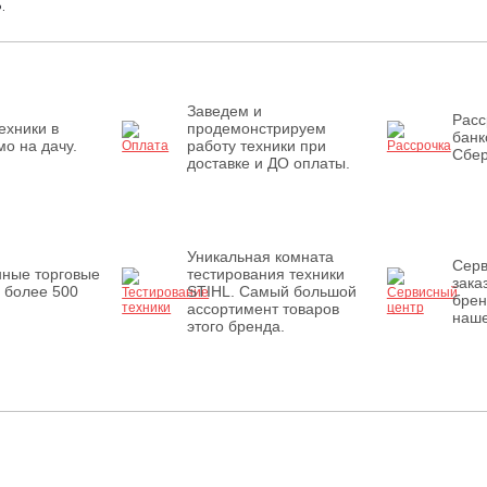
.
Заведем и
Расс
ехники в
продемонстрируем
банк
о на дачу.
работу техники при
Сбер
доставке и ДО оплаты.
Уникальная комната
Серв
нные торговые
тестирования техники
зака
 более 500
STIHL. Самый большой
брен
ассортимент товаров
наше
этого бренда.