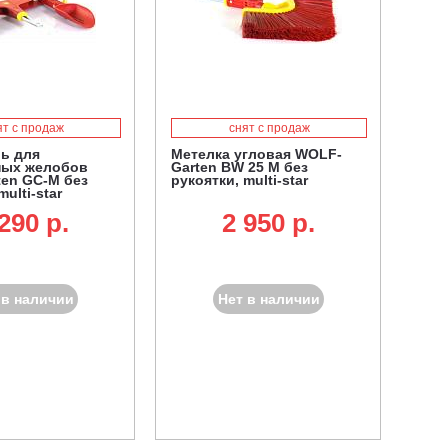
ят с продаж
снят с продаж
ь для
Метелка угловая WOLF-
ных желобов
Garten BW 25 M без
en GC-M без
рукоятки, multi-star
multi-star
290 p.
2 950 p.
 в наличии
Нет в наличии