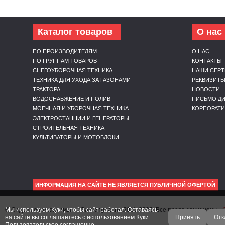
Каталог товаров
О нас
ПО ПРОИЗВОДИТЕЛЯМ
О НАС
ПО ГРУППАМ ТОВАРОВ
КОНТАКТЫ
СНЕГОУБОРОЧНАЯ ТЕХНИКА
НАШИ СЕР
ТЕХНИКА ДЛЯ УХОДА ЗА ГАЗОНАМИ
РЕКВИЗИТ
ТРАКТОРА
НОВОСТИ
ВОДОСНАБЖЕНИЕ И ПОЛИВ
ПИСЬМО ДИ
МОЕЧНАЯ И УБОРОЧНАЯ ТЕХНИКА
КОРПОРАТ
ЭЛЕКТРОСТАНЦИИ И ГЕНЕРАТОРЫ
СТРОИТЕЛЬНАЯ ТЕХНИКА
КУЛЬТИВАТОРЫ И МОТОБЛОКИ
ИНФОРМАЦИЯ НА САЙТЕ НЕ ЯВЛЯЕТСЯ ПУБЛИЧНОЙ ОФЕРТОЙ
Мы используем Куки, чтобы сайт работал. Оставаясь
© Садовые механизмы — Gardengear.ru, 2011-2026. Все права защищены.
на сайте вы соглашаетесь с использованием Куки.
Принять
Отк
Пользовательское соглашение.