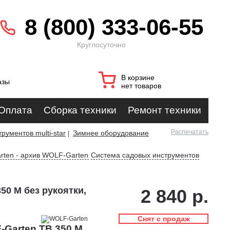
8 (800) 333-06-55
Круглосуточно
В корзине
азы
нет товаров
Оплата
Сборка техники
Ремонт техники
Распечатать
рументов multi-star
Зимнее оборудование
|
rten - архив WOLF-Garten
Система садовых инструментов
50 M без рукоятки,
2 840 р.
Снят с продаж
-Garten TB 350 M