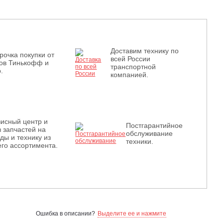
Доставим технику по
рочка покупки от
всей России
ов Тинькофф и
транспортной
.
компанией.
исный центр и
Постгарантийное
з запчастей на
обслуживание
ды и технику из
техники.
го ассортимента.
Ошибка в описании?
Выделите ее и нажмите