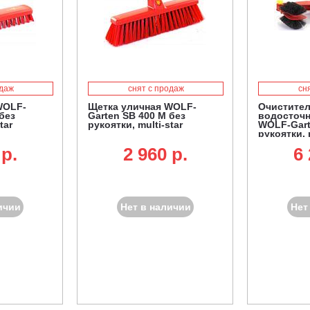
одаж
снят с продаж
сн
WOLF-
Щетка уличная WOLF-
Очистител
без
Garten SB 400 M без
водосточ
tar
рукоятки, multi-star
WOLF-Gart
рукоятки, 
 p.
2 960 p.
6 
ичии
Нет в наличии
Нет