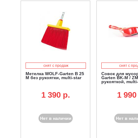
снят с продаж
снят с пр
Метелка WOLF-Garten B 25
Совок для мусо
M без рукоятки, multi-star
Garten BK-M / ZM
рукояткой, multi-
1 390 p.
1 990
Нет в наличии
Нет в нал