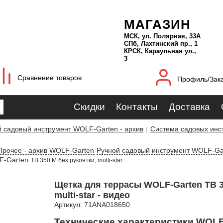
МАГАЗИН
МСК, ул. Полярная, 33А
СПб, Лахтинский пр., 1
КРСК, Караульная ул.,
3
Сравнение товаров
Профиль/Зак
Скидки
Контакты
Доставка
й садовый инструмент WOLF-Garten - архив
Система садовых инст
|
Прочее - архив WOLF-Garten
Ручной садовый инструмент WOLF-Ga
F-Garten
TB 350 M без рукоятки, multi-star
Щетка для террасы WOLF-Garten TB 3
multi-star - видео
Артикул: 71ANA018650
Технические характеристики WOLF