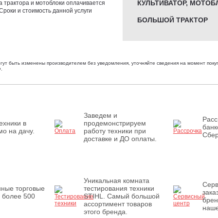
КУЛЬТИВАТОР, МОТОБ
а трактора и мотоблоки оплачивается
 Сроки и стоимость данной услуги
БОЛЬШОЙ ТРАКТОР
огут быть изменены производителем без уведомления, уточняйте сведения на момент покуп
.
Заведем и
Расс
ехники в
продемонстрируем
банк
о на дачу.
работу техники при
Сбер
доставке и ДО оплаты.
Уникальная комната
Серв
нные торговые
тестирования техники
зака
 более 500
STIHL. Самый большой
брен
ассортимент товаров
наше
этого бренда.