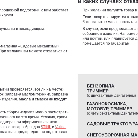
В каких случаях отк
продажной подготовки, с ним работает
При желании получить товар в 
х услуг.
Если товар планируется в под
баке, залитое масло, вскрытая 
зультаты в последующем.
В случае, если предполагаетс
собранном изделии. Например
или почтой, или планируется 
помещается по габаритам.
-магазина «Садовые механизмы»
При желании вы можете отказаться от
БЕНЗОПИЛА,
ытии проверяется, все ли на месте),
ТРИММЕР
ок, заправка маслом техники, заправка
(с двухтактным двигателем)
ск изделия.
Масла и смазки не входят
ГАЗОНОКОСИЛКА,
МОТОБУР, ТРИММЕР
сть сборки изделия можно посмотреть
(с четырехтактным двигател
ченного на это время. Условия, сроки
неджера при оформлении заказа.
САДОВЫЕ ТРАКТОР/Р
на все товары брэндов
STIHL
и
Viking
.
сплатная предпродажная подготовка».
СНЕГОУБОРОЧНАЯ МА