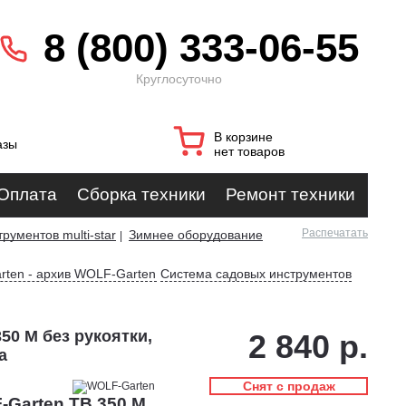
8 (800) 333-06-55
Круглосуточно
В корзине
азы
нет товаров
Оплата
Сборка техники
Ремонт техники
Распечатать
рументов multi-star
Зимнее оборудование
|
rten - архив WOLF-Garten
Система садовых инструментов
50 M без рукоятки,
2 840 р.
а
Снят с продаж
-Garten TB 350 M