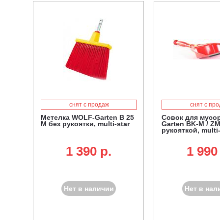
снят с продаж
снят с пр
Метелка WOLF-Garten B 25
Совок для мусо
M без рукоятки, multi-star
Garten BK-M / ZM
рукояткой, multi-
1 390 p.
1 990
Нет в наличии
Нет в нал