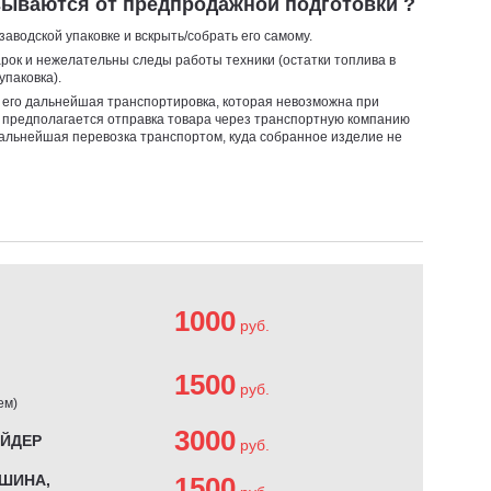
азываются от предпродажной подготовки ?
заводской упаковке и вскрыть/собрать его самому.
арок и нежелательны следы работы техники (остатки топлива в
упаковка).
я его дальнейшая транспортировка, которая невозможна при
 предполагается отправка товара через транспортную компанию
дальнейшая перевозка транспортом, куда собранное изделие не
1000
руб.
1500
руб.
ем)
3000
АЙДЕР
руб.
ШИНА,
1500