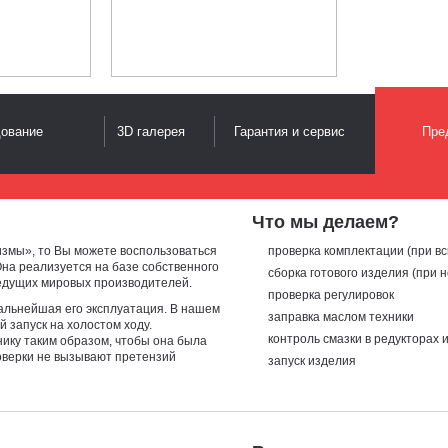
дование
3D галерея
Гарантия и сервис
Пре
Что мы делаем?
змы», то Вы можете воспользоваться
проверка комплектации (при вс
на реализуется на базе собственного
сборка готового изделия (при 
едущих мировых производителей.
проверка регулировок
дальнейшая его эксплуатация. В нашем
заправка маслом техники
 запуск на холостом ходу.
контроль смазки в редукторах 
ику таким образом, чтобы она была
роверки не вызывают претензий
запуск изделия