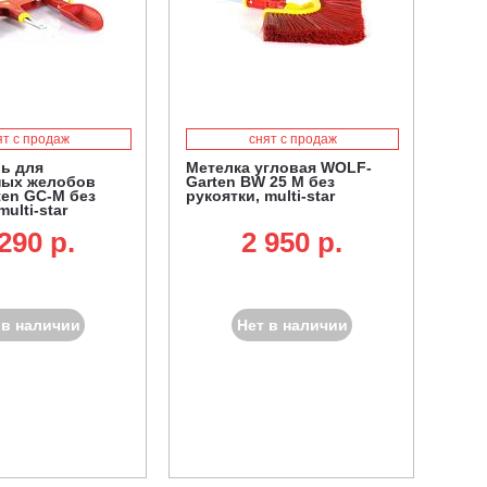
ят с продаж
снят с продаж
ь для
Метелка угловая WOLF-
ных желобов
Garten BW 25 M без
en GC-M без
рукоятки, multi-star
multi-star
290 p.
2 950 p.
 в наличии
Нет в наличии