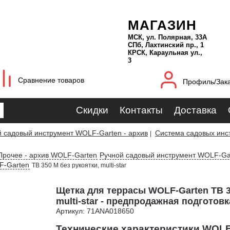
МАГАЗИН
МСК, ул. Полярная, 33А
СПб, Лахтинский пр., 1
КРСК, Караульная ул.,
3
Сравнение товаров
Профиль/Зак
Скидки
Контакты
Доставка
й садовый инструмент WOLF-Garten - архив
Система садовых инст
|
Прочее - архив WOLF-Garten
Ручной садовый инструмент WOLF-Ga
F-Garten
TB 350 M без рукоятки, multi-star
Щетка для террасы WOLF-Garten TB 3
multi-star - предпродажная подготовк
Артикул: 71ANA018650
Технические характеристики WOLF