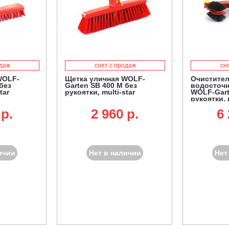
одаж
снят с продаж
сн
WOLF-
Щетка уличная WOLF-
Очистител
без
Garten SB 400 M без
водосточ
tar
рукоятки, multi-star
WOLF-Gart
рукоятки, 
 p.
2 960 p.
6 
ичии
Нет в наличии
Нет