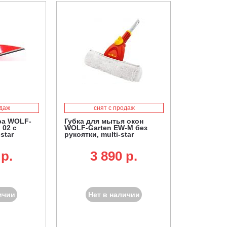
одаж
снят с продаж
ра WOLF-
Губка для мытья окон
 02 с
WOLF-Garten EW-M без
star
рукоятки, multi-star
 p.
3 890 p.
ичии
Нет в наличии