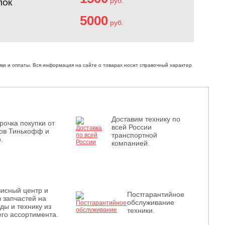
руб.
ЛОК
5000
руб.
ки и оплаты. Вся информация на сайте о товарах носит справочный характер
Доставим технику по
рочка покупки от
всей России
ов Тинькофф и
транспортной
.
компанией.
исный центр и
Постгарантийное
з запчастей на
обслуживание
ды и технику из
техники.
го ассортимента.