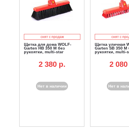
снят с продаж
снят с пр
Щетка для дома WOLF-
Щетка уличная 
Garten HB 350 M без
Garten SB 350 M 
рукоятки, multi-star
рукоятки, multi-s
2 380 p.
2 080
Нет в наличии
Нет в нал