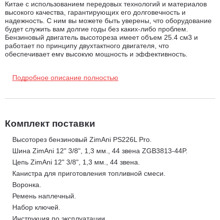
Китае с использованием передовых технологий и материалов
высокого качества, гарантирующих его долговечность и
надежность. С ним вы можете быть уверены, что оборудование
будет служить вам долгие годы без каких-либо проблем.
Бензиновый двигатель высотореза имеет объем 25.4 см3 и
работает по принципу двухтактного двигателя, что
обеспечивает ему высокую мощность и эффективность.
Производитель двигателя - известная компания Zenoah, что
гарантирует его качество и надежность. Мощность двигателя
Подробное описание полностью
составляет 1.2 лошадиных сил, благодаря чему эта модель
способна легко справиться с самыми тяжелыми задачами.
Высоторез бензиновый ZimAni PS226L Pro оснащен
карбюратором Walbro, который обеспечивает стабильность
работы двигателя в любых условиях. Этот карбюратор известен
своей надежностью и простотой в обслуживании, что делает
Комплект поставки
использование данного высотореза еще более удобным и
комфортным.
Высоторез бензиновый ZimAni PS226L Pro.
Шина ZimAni 12" 3/8", 1,3 мм., 44 звена ZGB3813-44P.
Шина высотореза ZimAni PS226L Pro
имеет длину 30 см
, что
Цепь ZimAni 12" 3/8", 1,3 мм., 44 звена.
делает его идеальным инструментом для обрезки как тонких,
так и толстых ветвей. Общий вес высотореза составляет 7,6 кг,
Канистра для приготовления топливной смеси.
что делает его достаточно легким и удобным для работы. Вы
Воронка.
сможете легко держать его в руках и маневрировать им даже на
значительной высоте. Это позволит вам сохранить энергию и
Ремень наплечный.
сосредоточиться на точности и качестве работы. Независимо от
Набор ключей.
того, являетесь ли вы профессиональным арбористом или
Инструкция по эксплуатации.