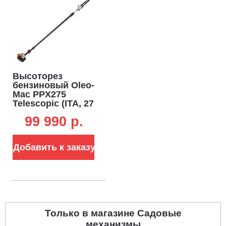
Высоторез
бензиновый Oleo-
Mac PPX275
Telescopic (ITA, 27
см3., 1.3 л.с.,
99 990 p.
шина 30 см,
телескопическая
штанга 3.85 м, 7.4
Добавить к заказу
кг)
Только в магазине Садовые
механизмы