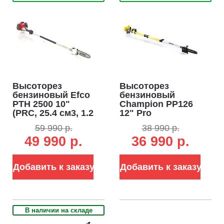
Высоторез
Высоторез
бензиновый Efco
бензиновый
PTH 2500 10"
Champion PP126
(PRC, 25.4 см3, 1.2
12" Pro
л.с., шина 25 см,
телескопический
59 990 р.
38 990 р.
2.2 м, 7.9 кг)
(PRC, 26 куб.см.,
49 990 р.
36 990 р.
0,75 кВт/1,0 л.с.,
3/8", 1,3 мм., 44E,
длина 300-425 см.,
Добавить к заказу
9,5 кг.)
Добавить к заказу
В наличии на складе