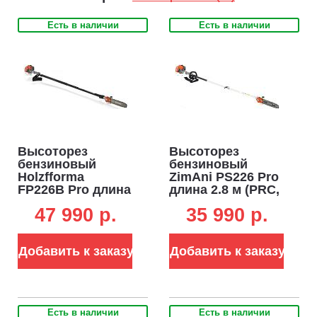
Есть в наличии
Есть в наличии
Высоторез
Высоторез
бензиновый
бензиновый
Holzfforma
ZimAni PS226 Pro
FP226B Pro длина
длина 2.8 м (PRC,
4.2 м (PRC, 25.4
25,4 см3, Zenoah
47 990 p.
35 990 p.
см3, Zenoah G26,
G26, 0,85 кВт/1,2
1.2 л.с., Walbro,
л.с., Walbro, 12",
шина 30 см, 7.6 кг)
3/8", 1,3 мм., 44E,
Добавить к заказу
Добавить к заказу
6,7 кг.)
Есть в наличии
Есть в наличии