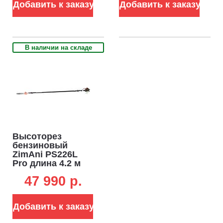
Добавить к заказу
9,5 кг.)
Добавить к заказу
В наличии на складе
Высоторез
бензиновый
ZimAni PS226L
Pro длина 4.2 м
(PRC, 25,4 см3,
47 990 p.
Zenoah G26, 0,85
кВт/1,2 л.с.,
Walbro, 12", 3/8",
Добавить к заказу
1,3 мм., 44E, 7,6
кг.)