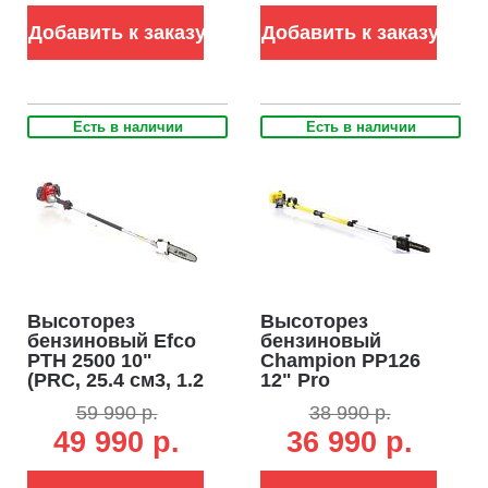
шина 30 см, 7.6 кг)
3/8", 1,3 мм., 44E,
Добавить к заказу
Добавить к заказу
6,7 кг.)
Есть в наличии
Есть в наличии
Высоторез
Высоторез
бензиновый Efco
бензиновый
PTH 2500 10"
Champion PP126
(PRC, 25.4 см3, 1.2
12" Pro
л.с., шина 25 см,
телескопический
59 990 р.
38 990 р.
2.2 м, 7.9 кг)
(PRC, 26 куб.см.,
49 990 р.
36 990 р.
0,75 кВт/1,0 л.с.,
3/8", 1,3 мм., 44E,
длина 300-425 см.,