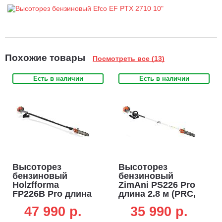
Похожие товары
Посмотреть все (13)
Есть в наличии
Есть в наличии
Высоторез
Высоторез
бензиновый
бензиновый
Holzfforma
ZimAni PS226 Pro
FP226B Pro длина
длина 2.8 м (PRC,
4.2 м (PRC, 25.4
25,4 см3, Zenoah
47 990 p.
35 990 p.
см3, Zenoah G26,
G26, 0,85 кВт/1,2
1.2 л.с., Walbro,
л.с., Walbro, 12",