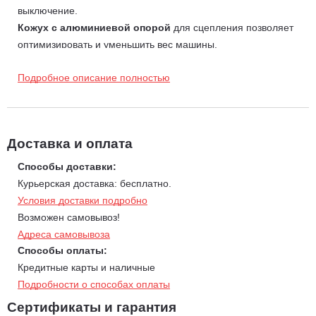
выключение.
Кожух с алюминиевой опорой
для сцепления позволяет
оптимизировать и уменьшить вес машины.
Простая система фиксации высотореза позволяет
Подробное описание полностью
регулировать его в 5 различных положениях.
Телескопическая штанга
выдвигается на длину до 3,12
метра.
Высоторез справится с ветками и сучьями толщиной до 21
Доставка и оплата
см.
Способы доставки:
Курьерская доставка: бесплатно.
Условия доставки подробно
Возможен самовывоз!
Адреса самовывоза
Способы оплаты:
Кредитные карты и наличные
Подробности о способах оплаты
Сертификаты и гарантия