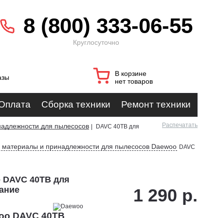
8 (800) 333-06-55
Круглосуточно
В корзине
азы
нет товаров
Оплата
Сборка техники
Ремонт техники
Распечатать
надлежности для пылесосов
|
DAVC 40ТB для
е материалы и принадлежности для пылесосов Daewoo
DAVC
 DAVC 40ТB для
вание
1 290 р.
woo DAVC 40ТB