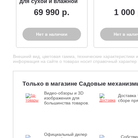
для сухой и влажной
уборки (PRC, 1,4 кВт,
69 990 р.
1 000 
4800 л/мин, 250 мбар,
контейнер 40 л., шланг
5 м., 13,5 кг.)
Нет в наличии
Нет в нали
Внешний вид, цветовая гамма, технические характеристики 
информация на сайте о товарах носит справочный характер и
Только в магазине Садовые механизм
Видео-обзоры и 3D
Доставка 
изображения для
сборе пря
большинства товаров.
Официальный дилер
Собств