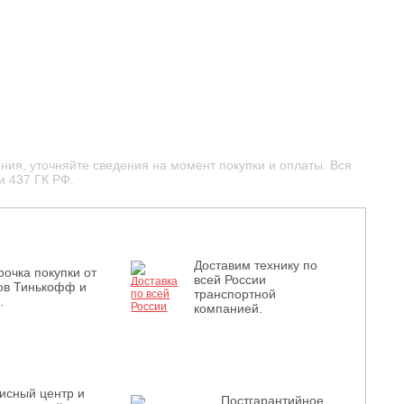
ния, уточняйте сведения на момент покупки и оплаты. Вся
и 437 ГК РФ.
Доставим технику по
рочка покупки от
всей России
ов Тинькофф и
транспортной
.
компанией.
исный центр и
Постгарантийное