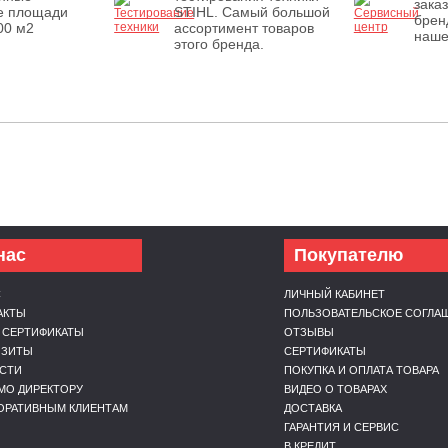
зака
е площади
STIHL. Самый большой
брен
00 м2
ассортимент товаров
наше
этого бренда.
нас
Покупателю
С
ЛИЧНЫЙ КАБИНЕТ
АКТЫ
ПОЛЬЗОВАТЕЛЬСКОЕ СОГЛА
 СЕРТИФИКАТЫ
ОТЗЫВЫ
ИЗИТЫ
СЕРТИФИКАТЫ
СТИ
ПОКУПКА И ОПЛАТА ТОВАРА
МО ДИРЕКТОРУ
ВИДЕО О ТОВАРАХ
ОРАТИВНЫМ КЛИЕНТАМ
ДОСТАВКА
ГАРАНТИЯ И СЕРВИС
В КРЕДИТ