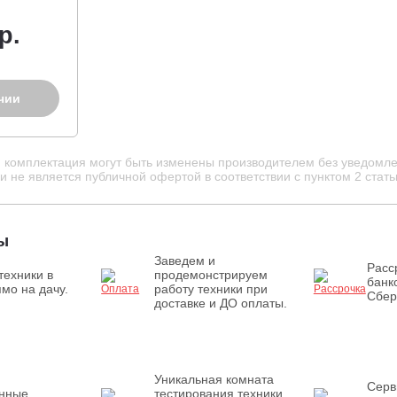
р.
чии
и комплектация могут быть изменены производителем без уведомле
 не является публичной офертой в соответствии с пунктом 2 стать
ы
Заведем и
Расс
техники в
продемонстрируем
банк
мо на дачу.
работу техники при
Сбер
доставке и ДО оплаты.
Уникальная комната
Серв
енные
тестирования техники