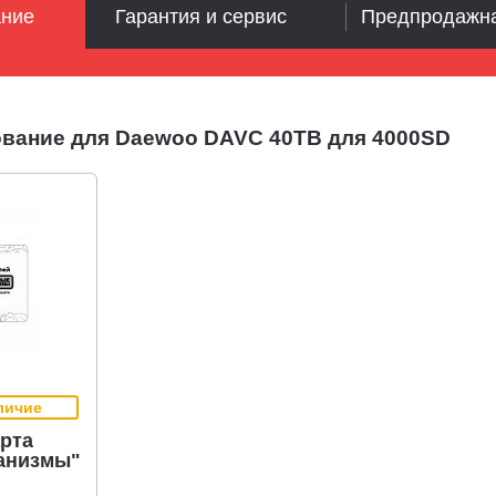
ание
Гарантия и сервис
Предпродажна
вание для Daewoo DAVC 40ТB для 4000SD
личие
рта
анизмы"