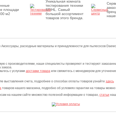
Уникальная комната
Серв
енные
тестирования техники
заказ
ые площади
STIHL. Самый
бренд
500 м2
большой ассортимент
наше
товаров этого бренда.
рии Аксессуары, расходные материалы и принадлежности для пылесосов Daewo
мую с производителями, наши специалисты проверяют и тестируют заказанны
 заказа.
мьтесь с услугами
доставки товара
или свяжитесь с менеджером для уточнения 
сле выставления счета, подробнее о способах оплаты товаров узнайте
здесь
а
товаров нашего магазина, подробно об условиях гарантии на товары можно
росам на нашем сайте множество полезной информации о товарах,
статьи
наши