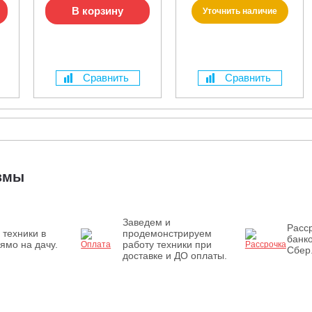
В корзину
Уточнить наличие
Сравнить
Сравнить
измы
Заведем и
Расср
 техники в
продемонстрируем
банк
ямо на дачу.
работу техники при
Сбер
доставке и ДО оплаты.