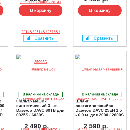
В корзину
В корзину
Сравнить
Сравнить
В наличии на складе
В наличии на складе
o
Фильтр мешок
Шланг
00
синтетический 3 шт.
растягивающийся
/
Daewoo DAVC 60TB для
Daewoo DAVC 25EH 1,5
SD
6025S / 6030S
- 6,0 м. для 2000 / 2000S
/ 2014 / 2014S / 2514S /
2516S / 2500SD
2 490 р.
2 590 р.