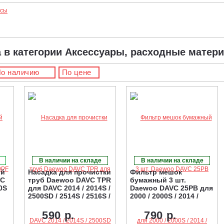
осы
а в категории Аксессуары, расходные мате
о наличию
По цене
В наличии на складе
В наличии на складе
ой
Насадка для прочистки
Фильтр мешок
VC
труб Daewoo DAVC TPR
бумажный 3 шт.
0S
для DAVC 2014 / 2014S /
Daewoo DAVC 25PB для
2500SD / 2514S / 2516S /
2000 / 2000S / 2014 /
6025S / DAVC 6030S
2014S / 2514S / 2516S /
2500SD
590 р.
790 р.