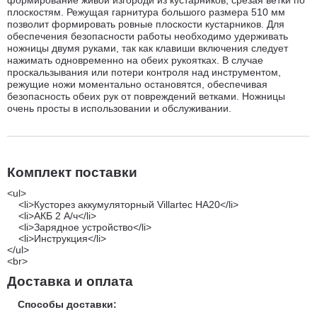
плоскостям. Режущая гарнитура большого размера 510 мм
позволит формировать ровные плоскости кустарников. Для
обеспечения безопасности работы необходимо удерживать
ножницы двумя руками, так как клавиши включения следует
нажимать одновременно на обеих рукоятках. В случае
проскальзывания или потери контроля над инструментом,
режущие ножи моментально остановятся, обеспечивая
безопасность обеих рук от повреждений ветками. Ножницы
очень просты в использовании и обслуживании.
Комплект поставки
<ul>
<li>Кусторез аккумуляторный Villartec HA20</li>
<li>АКБ 2 А/ч</li>
<li>Зарядное устройство</li>
<li>Инструкция</li>
</ul>
<br>
Доставка и оплата
Способы доставки: