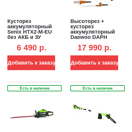
Кусторез
Высоторез +
аккумуляторный
кусторез
Senix HTX2-M-EU
аккумуляторный
без АКБ и ЗУ
Daewoo DAPH
(PRC, 20В, 45 см,
2221Li SET с АКБ
6 490 p.
17 990 p.
20 мм, 2.4 кг)
5 А/ч и ЗУ (PRC,
21В, шина 20 см,
1/4", кусторез 45
Добавить к заказу
Добавить к заказу
см, 4.5 кг)
Есть в наличии
Есть в наличии