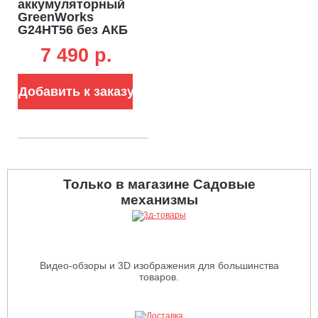
аккумуляторный
GreenWorks
G24HT56 без АКБ
и ЗУ (PRC, 24В, 56
7 490 p.
см, шаг 18 мм, 2.1
кг)
Добавить к заказу
Только в магазине Садовые
механизмы
Видео-обзоры и 3D изображения для большинства
товаров.