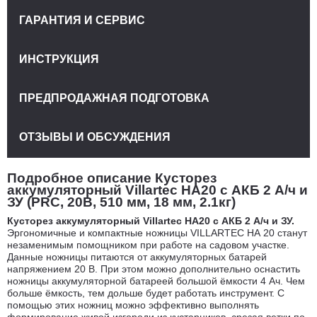
ГАРАНТИЯ И СЕРВИС
ИНСТРУКЦИЯ
ПРЕДПРОДАЖНАЯ ПОДГОТОВКА
ОТЗЫВЫ И ОБСУЖДЕНИЯ
Подробное описание Кусторез
аккумуляторный Villartec HA20 с АКБ 2 А/ч и
ЗУ (PRC, 20В, 510 мм, 18 мм, 2.1кг)
Кусторез аккумуляторный Villartec HA20 с АКБ 2 А/ч и ЗУ.
Эргономичные и компактные ножницы VILLARTEC HА 20 станут
незаменимым помощником при работе на садовом участке.
Данные ножницы питаются от аккумуляторных батарей
напряжением 20 В. При этом можно дополнительно оснастить
ножницы аккумуляторной батареей большой ёмкости 4 Ач. Чем
больше ёмкость, тем дольше будет работать инструмент. С
помощью этих ножниц можно эффективно выполнять
формирование живой изгороди из кустарников, срезая ветки по