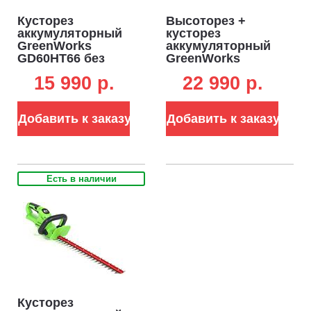
Кусторез
Высоторез +
аккумуляторный
кусторез
GreenWorks
аккумуляторный
GD60HT66 без
GreenWorks
АКБ и ЗУ (PRC, BL
G40PSH без АКБ и
15 990 p.
22 990 p.
60В, 66 см, ветки
ЗУ (PRC, 40В,
до 28 мм, 3.2 кг)
шина 25 см,
кусторез 51 см,
Добавить к заказу
Добавить к заказу
шаг 30 мм, штанга
2.5 м, 3.7 кг)
Есть в наличии
Кусторез