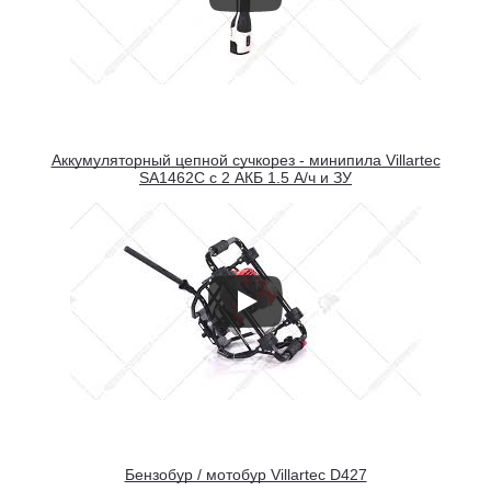
Аккумуляторный цепной сучкорез - минипила Villartec
SA1462С с 2 АКБ 1.5 А/ч и ЗУ
Бензобур / мотобур Villartec D427