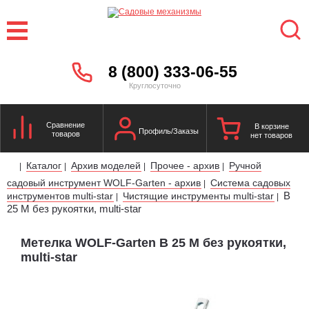
8 (800) 333-06-55
Круглосуточно
Сравнение
В корзине
Профиль/Заказы
товаров
нет товаров
Каталог
Архив моделей
Прочее - архив
Ручной
|
|
|
|
садовый инструмент WOLF-Garten - архив
Система садовых
|
B
инструментов multi-star
Чистящие инструменты multi-star
|
|
25 M без рукоятки, multi-star
Метелка WOLF-Garten B 25 M без рукоятки,
multi-star