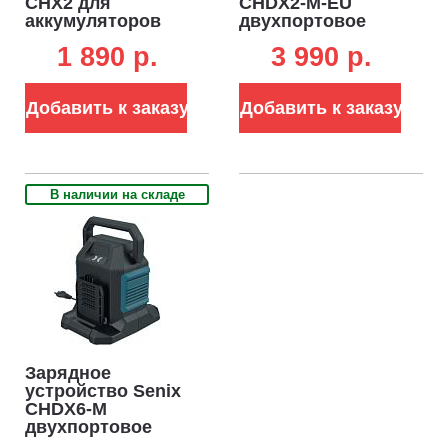
CHX2 для
CHDX2-M-EU
аккумуляторов
двухпортовое
18В (2А)
для
1 890 p.
3 990 p.
аккумуляторов
18В (2 х 3А)
Добавить к заказу
Добавить к заказу
В наличии на складе
Зарядное
устройство Senix
CHDX6-M
двухпортовое
быстрой зарядки