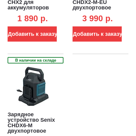
CHX2 для
CHDX2-M-EU
аккумуляторов
двухпортовое
18В (2А)
для
1 890 p.
3 990 p.
аккумуляторов
18В (2 х 3А)
Добавить к заказу
Добавить к заказу
В наличии на складе
Зарядное
устройство Senix
CHDX6-M
двухпортовое