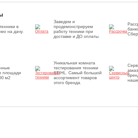
ы
Заведем и
Расс
техники в
продемонстрируем
банк
мо на дачу.
работу техники при
Сбер
доставке и ДО оплаты.
Уникальная комната
Серв
енные
тестирования техники
зака
е площади
STIHL. Самый большой
брен
00 м2
ассортимент товаров
наше
этого бренда.