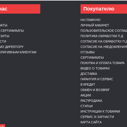
нас
Покупателю
С
НА ГЛАВНУЮ
АКТЫ
ЛИЧНЫЙ КАБИНЕТ
 СЕРТИФИКАТЫ
ПОЛЬЗОВАТЕЛЬСКОЕ СОГЛА
ИЗИТЫ
ПОЛИТИКА ОБРАБОТКИ П.Д
СТИ
СОГЛАСИЕ НА ОБРАБОТКУ П.
МО ДИРЕКТОРУ
СОГЛАСИЕ НА УВЕДОМЛЕНИЯ
ОРАТИВНЫМ КЛИЕНТАМ
ОТЗЫВЫ
СЕРТИФИКАТЫ
ПОКУПКА И ОПЛАТА ТОВАРА
ВИДЕО О ТОВАРАХ
ДОСТАВКА
ГАРАНТИЯ И СЕРВИС
В КРЕДИТ
ОБМЕН И ВОЗВРАТ
АКЦИИ
РАСПРОДАЖА
СТАТЬИ
ИНСТРУКЦИИ К ТОВАРАМ
СЕРВИС И ЗАПЧАСТИ
КАРТА САЙТА