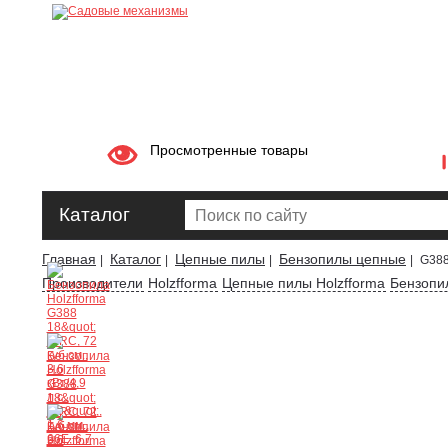
Просмотренные товары
Каталог
Главная
Каталог
Цепные пилы
Бензопилы цепные
|
|
|
|
G388
Производители
Holzfforma
Цепные пилы Holzfforma
Бензопи