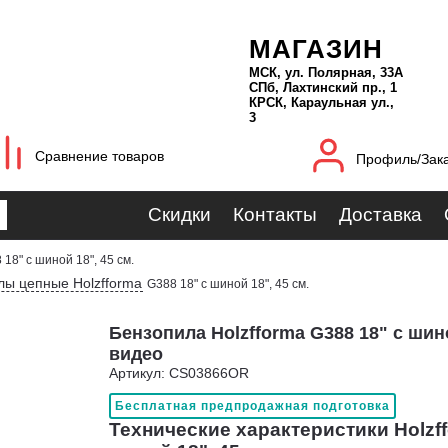
МАГАЗИН
МСК, ул. Полярная, 33А
СПб, Лахтинский пр., 1
КРСК, Караульная ул.,
3
Сравнение товаров
Профиль/Зак
Скидки
Контакты
Доставка
 18" с шиной 18", 45 см.
лы цепные Holzfforma
G388 18" с шиной 18", 45 см.
Бензопила Holzfforma G388 18" с шиной
видео
Артикул: CS03866OR
Бесплатная предпродажная подготовка
Технические характеристики Holzff