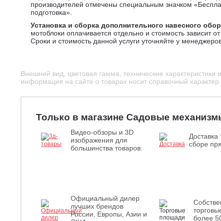
производителей отмечены специальным значком «Беспл
подготовка».
Установка и сборка дополнительного навесного обо
мотоблоки оплачивается отдельно и стоимость зависит от 
Сроки и стоимость данной услуги уточняйте у менеджеров
Внешний вид, цветовая гамма, технические характеристики 
информация на сайте о товарах носит справочный характер и
Только в магазине Садовые механизм
Видео-обзоры и 3D
Доставка 
изображения для
сборе пря
большинства товаров.
Официальный дилер
Собств
лучших брендов
торговы
России, Европы, Азии и
более 5