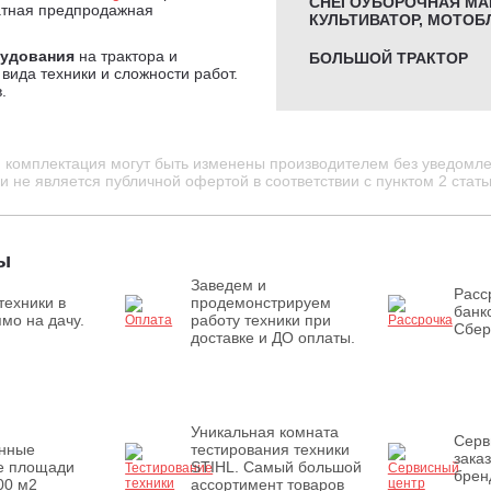
СНЕГОУБОРОЧНАЯ МА
атная предпродажная
КУЛЬТИВАТОР, МОТОБ
рудования
на трактора и
БОЛЬШОЙ ТРАКТОР
вида техники и сложности работ.
.
и комплектация могут быть изменены производителем без уведомле
 не является публичной офертой в соответствии с пунктом 2 стать
ы
Заведем и
Расс
техники в
продемонстрируем
банк
мо на дачу.
работу техники при
Сбер
доставке и ДО оплаты.
Уникальная комната
Серв
енные
тестирования техники
зака
е площади
STIHL. Самый большой
брен
00 м2
ассортимент товаров