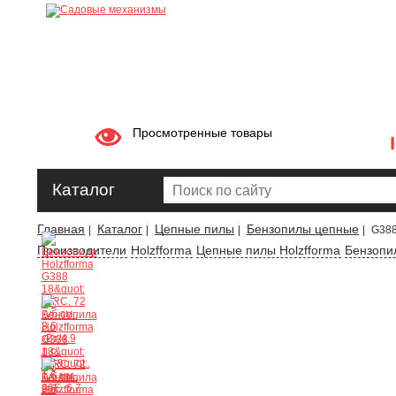
Просмотренные товары
Каталог
Главная
Каталог
Цепные пилы
Бензопилы цепные
|
|
|
|
G388
Производители
Holzfforma
Цепные пилы Holzfforma
Бензопи