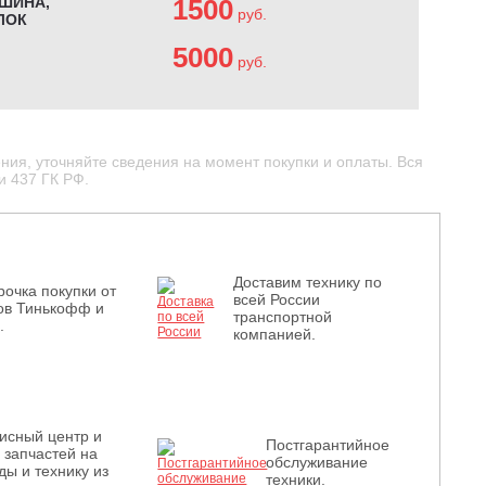
ШИНА,
1500
руб.
ЛОК
5000
руб.
ния, уточняйте сведения на момент покупки и оплаты. Вся
и 437 ГК РФ.
Доставим технику по
рочка покупки от
всей России
ов Тинькофф и
транспортной
.
компанией.
исный центр и
Постгарантийное
з запчастей на
обслуживание
ды и технику из
техники.