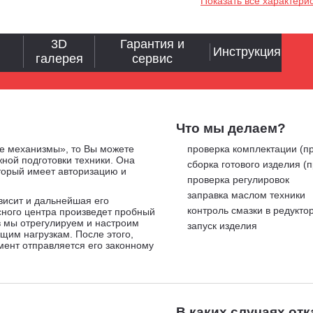
Показать все характери
3D
Гарантия и
Инструкция
галерея
сервис
Что мы делаем?
е механизмы», то Вы можете
проверка комплектации (пр
ной подготовки техники. Она
сборка готового изделия (
оторый имеет авторизацию и
проверка регулировок
заправка маслом техники
ависит и дальнейшая его
контроль смазки в редукто
сного центра произведет пробный
в мы отрегулируем и настроим
запуск изделия
ящим нагрузкам. После этого,
мент отправляется его законному
В каких случаях от