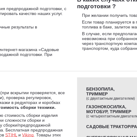
подготовки ?
ия предпродажной подготовки, с
ировать качество наших услуг.
При желании получить това
Если товар планируется в 
чные результаты в
топлива в баке, залитое ма
В случае, если предполага
невозможна при собранном
через транспортную компа
транспортом, куда собран
интернет-магазина «Садовые
родажной подготовки. При
БЕНЗОПИЛА,
 (при вскрытии проверяется, все
ТРИММЕР
и), проверка регулировок,
(с двухтактным двигателем)
мазки в редукторах и коробках
ГАЗОНОКОСИЛКА,
тоимость сборки техники.
МОТОБУР, ТРИММЕР
ю стоимость сборки изделия
(с четырехтактным двигател
ни сложности сборки и
мму сборки/предпродажной
САДОВЫЕ ТРАКТОР/Р
за. Бесплатная предпродажная
дов
STIHL
и
Viking
. Товары этих