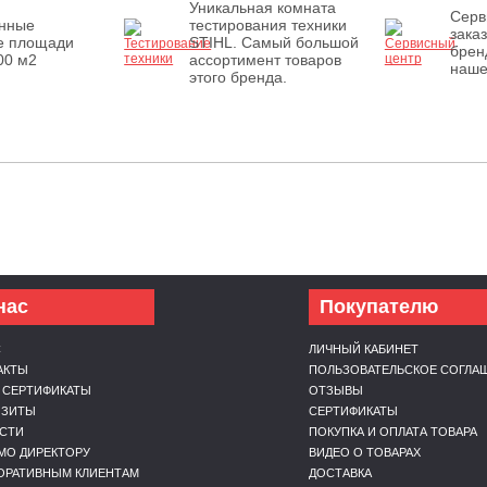
Уникальная комната
Серв
енные
тестирования техники
зака
е площади
STIHL. Самый большой
брен
00 м2
ассортимент товаров
наше
этого бренда.
нас
Покупателю
С
ЛИЧНЫЙ КАБИНЕТ
АКТЫ
ПОЛЬЗОВАТЕЛЬСКОЕ СОГЛА
 СЕРТИФИКАТЫ
ОТЗЫВЫ
ИЗИТЫ
СЕРТИФИКАТЫ
СТИ
ПОКУПКА И ОПЛАТА ТОВАРА
МО ДИРЕКТОРУ
ВИДЕО О ТОВАРАХ
ОРАТИВНЫМ КЛИЕНТАМ
ДОСТАВКА