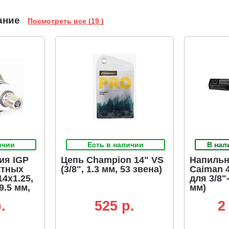
ание
Посмотреть все (19 )
ичии
Есть в наличии
В нал
ия IGP
Цепь Champion 14" VS
Напильн
ктных
(3/8", 1.3 мм, 53 звена)
Caiman 4
4х1.25,
для 3/8"-
9.5 мм,
мм)
A/HQT-
.
525 p.
2
/WSR6F)