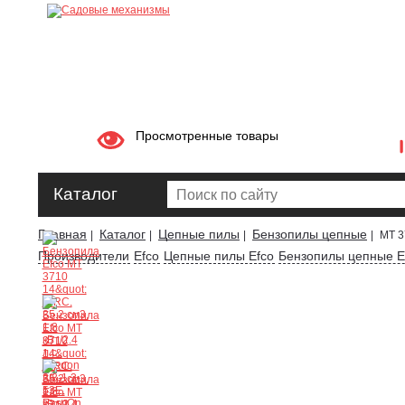
Просмотренные товары
Каталог
Главная
Каталог
Цепные пилы
Бензопилы цепные
|
|
|
|
MT 3
Производители
Efco
Цепные пилы Efco
Бензопилы цепные E