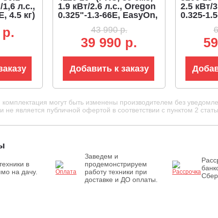
/1,6 л.с.,
1.9 кВт/2.6 л.с., Oregon
2.5 кВт/3
E, 4.5 кг)
0.325"-1.3-66E, EasyOn,
0.325-1.5
4.4 кг)
декомпре
43 990 р.
6
 p.
39 990 р.
59
заказу
Добавить к заказу
Добав
и комплектация могут быть изменены производителем без уведомле
 не является публичной офертой в соответствии с пунктом 2 стать
ы
Заведем и
Расс
техники в
продемонстрируем
банк
мо на дачу.
работу техники при
Сбер
доставке и ДО оплаты.