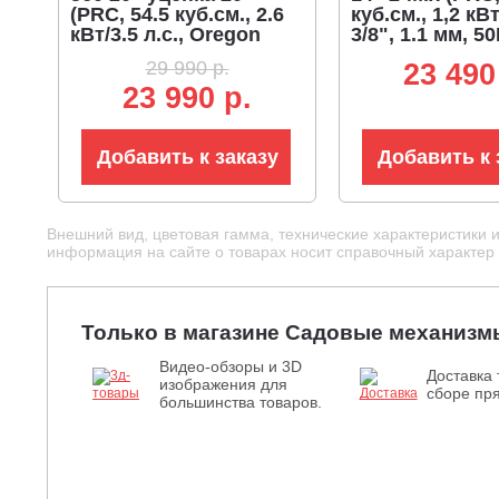
(PRC, 54.5 куб.см., 2.6
куб.см., 1,2 кВт
кВт/3.5 л.с., Oregon
3/8", 1.1 мм, 50
0.325-1.5-78E, EasyOn,
29 990 р.
23 490
5.1 кг)
23 990 р.
Добавить к заказу
Добавить к 
Внешний вид, цветовая гамма, технические характеристики 
информация на сайте о товарах носит справочный характер и
Только в магазине Садовые механизм
Видео-обзоры и 3D
Доставка 
изображения для
сборе пря
большинства товаров.