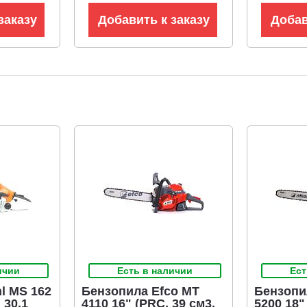
заказу
Добавить к заказу
Добав
ичии
Есть в наличии
Ест
l MS 162
Бензопила Efco MT
Бензопи
 30.1
4110 16" (PRC, 39 см3,
5200 18" 