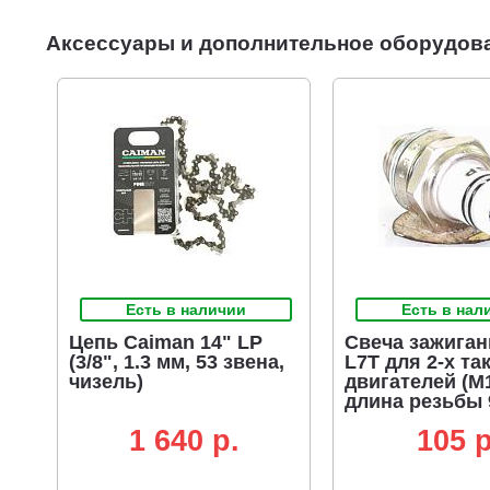
Аксессуары и дополнительное оборудов
Есть в наличии
Есть в нал
Цепь Caiman 14" LP
Свеча зажиган
(3/8", 1.3 мм, 53 звена,
L7T для 2-х та
чизель)
двигателей (М1
длина резьбы 
аналог BPMR7
1 640 p.
105 p
1/P17Y/RCJ7Y