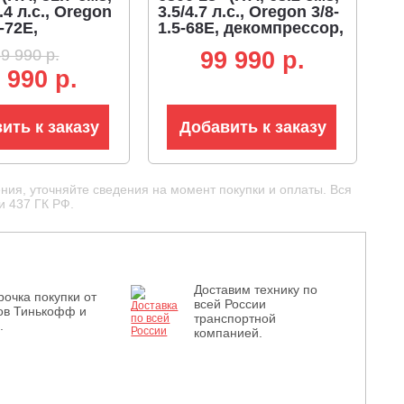
.4 л.с., Oregon
3.5/4.7 л.с., Oregon 3/8-
-72E,
1.5-68E, декомпрессор,
ссор, 5.4 кг)
5.8 кг)
9 990 р.
99 990 p.
 990 р.
ить к заказу
Добавить к заказу
ния, уточняйте сведения на момент покупки и оплаты. Вся
и 437 ГК РФ.
Доставим технику по
рочка покупки от
всей России
ов Тинькофф и
транспортной
.
компанией.