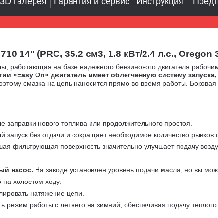
3D галерея
Гарантия и сервис
Инструкция
Предп
14" (PRC, 35.2 см3, 1.8 кВт/2.4 л.с., Oregon 3/
ы, работающая на базе надежного бензинового двигателя рабочим 
гии «Easy On» двигатель имеет облегченную систему запуска,
тому смазка на цепь наносится прямо во время работы. Боковая 
ле заправки нового топлива или продолжительного простоя.
й запуск без отдачи и сокращает необходимое количество рывков 
ая фильтрующая поверхность значительно улучшает подачу воздух
ый насос.
На заводе установлен уровень подачи масла, но вы мож
 на холостом ходу.
улировать натяжение цепи.
режим работы с летнего на зимний, обеспечивая подачу теплого в