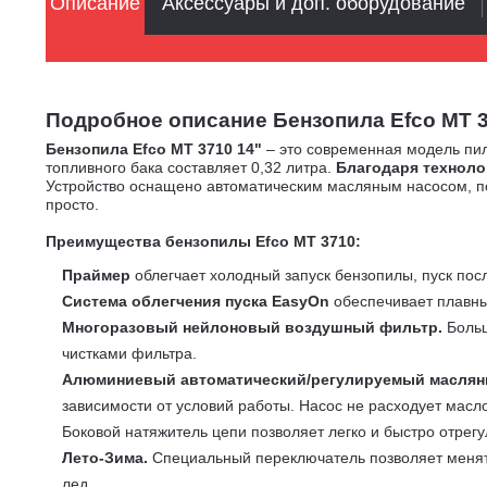
Описание
Аксессуары и доп. оборудование
Подробное описание Бензопила Efco MT 3710 
Бензопила Efco MT 3710 14"
– это современная модель пил
топливного бака составляет 0,32 литра.
Благодаря техноло
Устройство оснащено автоматическим масляным насосом, поэ
просто.
Преимущества бензопилы Efco MT 3710:
Праймер
облегчает холодный запуск бензопилы, пуск пос
Система облегчения пуска EasyOn
обеспечивает плавны
Многоразовый нейлоновый воздушный фильтр.
Больш
чистками фильтра.
Алюминиевый автоматический/регулируемый маслян
зависимости от условий работы. Насос не расходует масло
Боковой натяжитель цепи позволяет легко и быстро отрег
Лето-Зима.
Специальный переключатель позволяет менять 
лед.