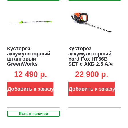
Кусторез
Кусторез
аккумуляторный
аккумуляторный
штанговый
Yard Fox HT56B
GreenWorks
SET с АКБ 2.5 А/ч
G24PH511 без
и ЗУ (PRC, 40В, 56
12 490 p.
22 900 p.
АКБ и ЗУ (PRC,
см, ветки до 20
24В, 51 см, ветки
мм, 3.0 кг)
до 28 мм, наклон
Добавить к заказу
Добавить к заказу
112°, 3-х
секционная
штанга, 3.6 кг)
Есть в наличии