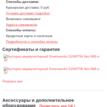
Способы доставки:
Масса без АКБ: 2,6 кг;
Курьерская доставка: 0 руб.
Время автономной работы до 50 мин от 4 Aч батареи;
Условия доставки подробно
Гарантия на устройство 3 года; Гарантия на АКБ 2 года.
Возможен самовывоз!
Внимание: этот артикул 2205507
поставляется без АКБ и
Адреса самовывоза
ЗУ.
Способы оплаты:
Кредитные карты и наличные
Комплектация:
Кусторез аккумуляторный Greenworks G24HT56;
Подробности о способах оплаты
Руководство по эксплуатации;
Сертификаты и гарантия
Гарантийный талон.
Внимание: этот артикул поставляется без АКБ и ЗУ.
Показать все
Аксессуары и дополнительное
оборудование
Посмотреть все (16 )