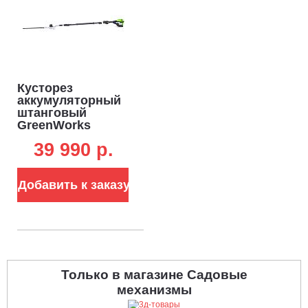
Кусторез
аккумуляторный
штанговый
GreenWorks
PH662T без АКБ и
39 990 p.
ЗУ (PRC, BL 82В,
51 см, ветки до 30
мм, телескопич.
Добавить к заказу
штанга 2.5-3.25 м,
5.4 кг)
Только в магазине Садовые
механизмы