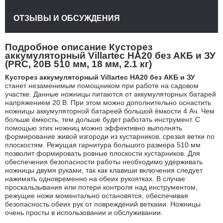
ОТЗЫВЫ И ОБСУЖДЕНИЯ
Подробное описание Кусторез
аккумуляторный Villartec HA20 без АКБ и ЗУ
(PRC, 20В 510 мм, 18 мм, 2.1 кг)
Кусторез аккумуляторный Villartec HA20 без АКБ и ЗУ
станет незаменимым помощником при работе на садовом
участке. Данные ножницы питаются от аккумуляторных батарей
напряжением 20 В. При этом можно дополнительно оснастить
ножницы аккумуляторной батареей большой ёмкости 4 Ач. Чем
больше ёмкость, тем дольше будет работать инструмент. С
помощью этих ножниц можно эффективно выполнять
формирование живой изгороди из кустарников, срезая ветки по
плоскостям. Режущая гарнитура большого размера 510 мм
позволит формировать ровные плоскости кустарников. Для
обеспечения безопасности работы необходимо удерживать
ножницы двумя руками, так как клавиши включения следует
нажимать одновременно на обеих рукоятках. В случае
проскальзывания или потери контроля над инструментом,
режущие ножи моментально остановятся, обеспечивая
безопасность обеих рук от повреждений ветками. Ножницы
очень просты в использовании и обслуживании.