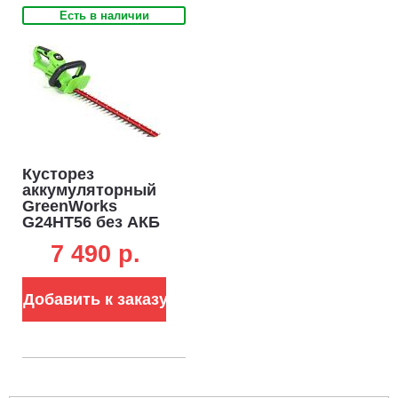
Есть в наличии
Кусторез
аккумуляторный
GreenWorks
G24HT56 без АКБ
и ЗУ (PRC, 24В, 56
7 490 p.
см, шаг 18 мм, 2.1
кг)
Добавить к заказу