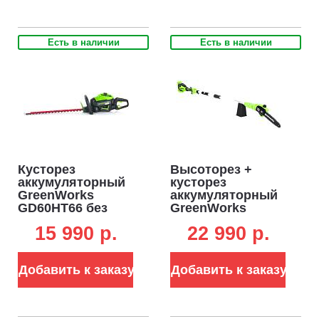
Есть в наличии
Есть в наличии
Кусторез
Высоторез +
аккумуляторный
кусторез
GreenWorks
аккумуляторный
GD60HT66 без
GreenWorks
АКБ и ЗУ (PRC, BL
G40PSH без АКБ и
15 990 p.
22 990 p.
60В, 66 см, ветки
ЗУ (PRC, 40В,
до 28 мм, 3.2 кг)
шина 25 см,
кусторез 51 см,
Добавить к заказу
Добавить к заказу
шаг 30 мм, штанга
2.5 м, 3.7 кг)