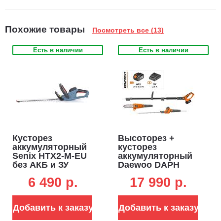
Похожие товары
Посмотреть все (13)
Есть в наличии
Есть в наличии
Кусторез
Высоторез +
аккумуляторный
кусторез
Senix HTX2-M-EU
аккумуляторный
без АКБ и ЗУ
Daewoo DAPH
(PRC, 20В, 45 см,
2221Li SET с АКБ
6 490 p.
17 990 p.
20 мм, 2.4 кг)
5 А/ч и ЗУ (PRC,
21В, шина 20 см,
1/4", кусторез 45
Добавить к заказу
Добавить к заказу
см, 4.5 кг)