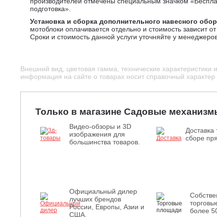
производителей отмечены специальным значком «Беспл
подготовка».
Установка и сборка дополнительного навесного обо
мотоблоки оплачивается отдельно и стоимость зависит от 
Сроки и стоимость данной услуги уточняйте у менеджеров
Внешний вид, цветовая гамма, технические характеристики 
информация на сайте о товарах носит справочный характер и
Только в магазине Садовые механизм
Видео-обзоры и 3D
Доставка 
изображения для
сборе пря
большинства товаров.
Официальный дилер
Собств
лучших брендов
торговы
России, Европы, Азии и
более 5
США.