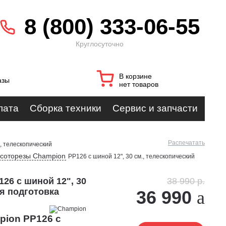
8 (800) 333-06-55
Круглосуточно
В корзине
азы
нет товаров
лата
Сборка техники
Сервис и запчасти
Распечатать
., телескопический
соторезы Champion
PP126 с шиной 12", 30 см., телескопический
26 с шиной 12", 30
38 990 р.
ая подготовка
36 990
pion PP126 с