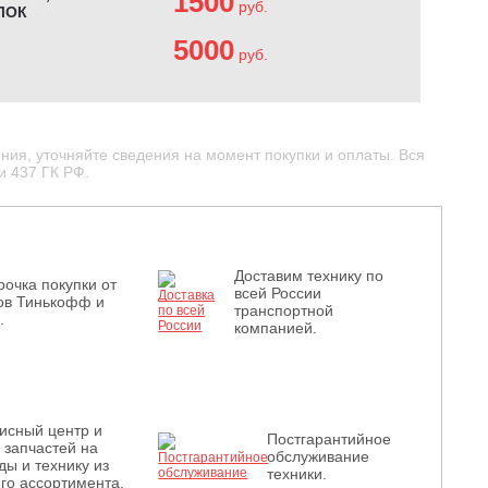
1500
руб.
ЛОК
5000
руб.
ния, уточняйте сведения на момент покупки и оплаты. Вся
и 437 ГК РФ.
Доставим технику по
рочка покупки от
всей России
ов Тинькофф и
транспортной
.
компанией.
исный центр и
Постгарантийное
з запчастей на
обслуживание
ды и технику из
техники.
го ассортимента.