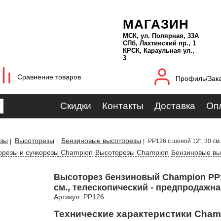
МАГАЗИН
МСК, ул. Полярная, 33А
СПб, Лахтинский пр., 1
КРСК, Караульная ул.,
3
Сравнение товаров
Профиль/Зак
Скидки
Контакты
Доставка
Оп
езы
Высоторезы
Бензиновые высоторезы
|
|
|
PP126 с шиной 12", 30 см
орезы и сучкорезы Champion
Высоторезы Champion
Бензиновые вы
Высоторез бензиновый Champion PP1
см., телескопический - предпродажн
Артикул: PP126
Технические характеристики Cham