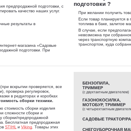
подготовки ?
ия предпродажной подготовки, с
ировать качество наших услуг.
При желании получить това
Если товар планируется в 
чные результаты в
топлива в баке, залитое ма
В случае, если предполага
невозможна при собранном
через транспортную компа
транспортом, куда собран
интернет-магазина «Садовые
родажной подготовки. При
БЕНЗОПИЛА,
 (при вскрытии проверяется, все
ТРИММЕР
и), проверка регулировок,
(с двухтактным двигателем)
мазки в редукторах и коробках
ГАЗОНОКОСИЛКА,
тоимость сборки техники.
МОТОБУР, ТРИММЕР
ю стоимость сборки изделия
(с четырехтактным двигател
ни сложности сборки и
мму сборки/предпродажной
САДОВЫЕ ТРАКТОР/Р
за. Бесплатная предпродажная
дов
STIHL
и
Viking
. Товары этих
СНЕГОУБОРОЧНАЯ МА