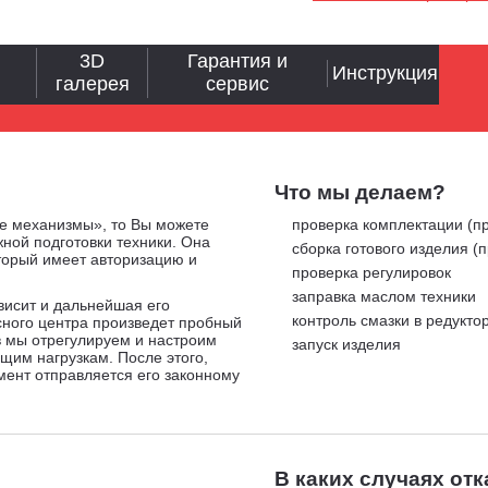
3D
Гарантия и
Инструкция
галерея
сервис
Что мы делаем?
е механизмы», то Вы можете
проверка комплектации (пр
ной подготовки техники. Она
сборка готового изделия (
оторый имеет авторизацию и
проверка регулировок
заправка маслом техники
ависит и дальнейшая его
контроль смазки в редукто
сного центра произведет пробный
в мы отрегулируем и настроим
запуск изделия
ящим нагрузкам. После этого,
мент отправляется его законному
В каких случаях от