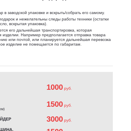
р в заводской упаковке и вскрыть/собрать его самому.
подарок и нежелательны следы работы техники (остатки
сло, вскрытая упаковка).
ется его дальнейшая транспортировка, которая
 изделии. Например предполагается отправка товара
нию или почтой, или планируется дальнейшая перевозка
ное изделие не помещается по габаритам.
1000
руб.
1500
руб.
ем)
3000
АЙДЕР
руб.
ШИНА,