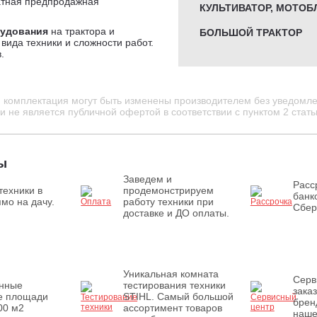
атная предпродажная
КУЛЬТИВАТОР, МОТОБ
рудования
на трактора и
БОЛЬШОЙ ТРАКТОР
вида техники и сложности работ.
.
и комплектация могут быть изменены производителем без уведомле
 не является публичной офертой в соответствии с пунктом 2 стать
ы
Заведем и
Расс
техники в
продемонстрируем
банк
мо на дачу.
работу техники при
Сбер
доставке и ДО оплаты.
Уникальная комната
Серв
енные
тестирования техники
зака
е площади
STIHL. Самый большой
брен
00 м2
ассортимент товаров
наше