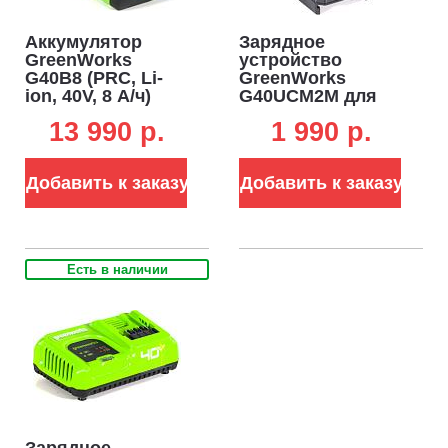
Аккумулятор
Зарядное
GreenWorks
устройство
G40B8 (PRC, Li-
GreenWorks
ion, 40V, 8 А/ч)
G40UCM2M для
аккумуляторов
13 990 p.
1 990 p.
40В (2 A, слайдер)
Добавить к заказу
Добавить к заказу
Есть в наличии
Зарядное