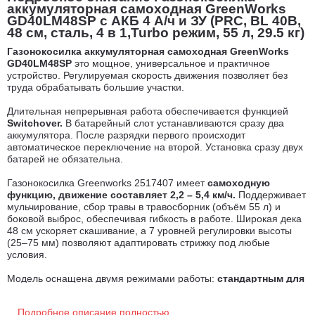
аккумуляторная самоходная GreenWorks
GD40LM48SP c АКБ 4 А/ч и ЗУ (PRC, BL 40В,
48 см, сталь, 4 в 1,Turbo режим, 55 л, 29.5 кг)
Газонокосилка аккумуляторная самоходная GreenWorks
GD40LM48SP
это мощное, универсальное и практичное
устройство. Регулируемая скорость движения позволяет без
труда обрабатывать большие участки.
Длительная непрерывная работа обеспечивается функцией
Switchover.
В батарейный слот устанавливаются сразу два
аккумулятора. После разрядки первого происходит
автоматическое переключение на второй. Установка сразу двух
батарей не обязательна.
Газонокосилка Greenworks 2517407 имеет
самоходную
функцию, движение составляет 2,2 – 5,4 км/ч.
Поддерживает
мульчирование, сбор травы в травосборник (объём 55 л) и
боковой выброс, обеспечивая гибкость в работе. Широкая дека
48 см ускоряет скашивание, а 7 уровней регулировки высоты
(25–75 мм) позволяют адаптировать стрижку под любые
условия.
Модель оснащена двумя режимами работы:
стандартным для
продолжительной работы и Turbo для повышенной
производительности.
В режиме Turbo обороты достигают
Подробное описание полностью
3100 об/мин. Объемный травосборник 55 л уменьшает частоту