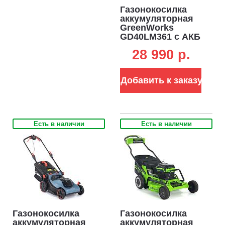
Газонокосилка
аккумуляторная
GreenWorks
GD40LM361 с АКБ
4 А/ч и ЗУ (PRC,
28 990 p.
BL 40В, 36 см,
пластик,
мульчирование,
Добавить к заказу
40 л, 13 кг)
Есть в наличии
Есть в наличии
Газонокосилка
Газонокосилка
аккумуляторная
аккумуляторная