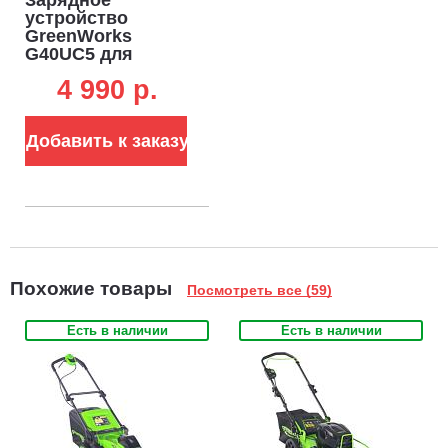
устройство
GreenWorks
G40UC5 для
аккумуляторов
4 990 p.
40В быстрой
зарядки 40В (5 А)
Добавить к заказу
Похожие товары
Посмотреть все (59)
Есть в наличии
Есть в наличии