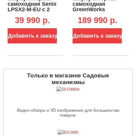
самоходная Senix
самоходная
LPSX2-M-EU с 2
GreenWorks
АКБ 5 А/ч и ЗУ
82LM30S без АКБ
39 990 p.
189 990 p.
(PRC, BL 2x20В,
и ЗУ (PRC, BL 82В,
43 см, пластик,
76 см, сталь, 3
мульчирование,
слота для АКБ,
Добавить к заказу
Добавить к заказу
50 л, 16 кг)
мульчирование,
85 л, 85 кг)
Только в магазине Садовые
механизмы
Видео-обзоры и 3D изображения для большинства
товаров.