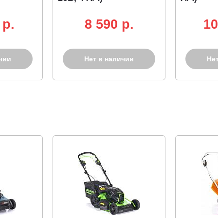
 p.
8 590 p.
10
чии
Нет в наличии
Не