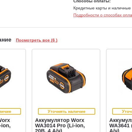
Способы оплаты:
Кредитные карты и наличные
Подробности о способах опл
ание
Посмотреть все (6 )
личие
Уточнять наличие
Уточ
Worx
Аккумулятор Worx
Аккумул
-ion,
WA3014 Pro (Li-ion,
WA3641 (
20В, 4 А/ч)
А/ч)