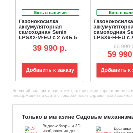
Есть в наличии
Есть в нал
Газонокосилка
Газонокосилка
аккумуляторная
аккумуляторн
самоходная Senix
самоходная Se
LPSX2-M-EU с 2 АКБ 5
LPSX6-H-EU с 
А/ч и ЗУ (PRC, BL
ч и ЗУ (PRC, BL
60 990 
39 990 p.
2x20В, 43 см, пластик,
см, 1200 Вт, пл
59 990
мульчирование, 50 л,
в 1, 62 л, 27.65 
16 кг)
Добавить к заказу
Добавить к 
Внешний вид, цветовая гамма, технические характеристики 
информация на сайте о товарах носит справочный характер и
Только в магазине Садовые механизм
Видео-обзоры и 3D
Доставка 
изображения для