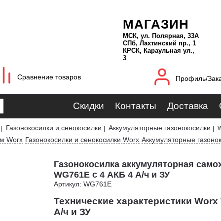
МАГАЗИН
МСК, ул. Полярная, 33А
СПб, Лахтинский пр., 1
КРСК, Караульная ул.,
3
Сравнение товаров
Профиль/Зак
Скидки
Контакты
Доставка
Газонокосилки и сенокосилки
Аккумуляторные газонокосилки
|
|
|
W
ом Worx
Газонокосилки и сенокосилки Worx
Аккумуляторные газоно
Газонокосилка аккумуляторная само
WG761E с 4 АКБ 4 А/ч и ЗУ
Артикул: WG761E
Технические характеристики Worx
А/ч и ЗУ