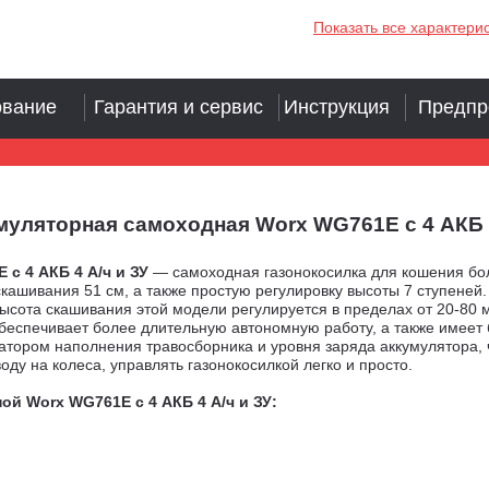
Показать все характери
ование
Гарантия и сервис
Инструкция
Предпр
ляторная самоходная Worx WG761E с 4 АКБ 4 А/
с 4 АКБ 4 А/ч и ЗУ
— самоходная газонокосилка для кошения бо
ашивания 51 см, а также простую регулировку высоты 7 ступеней.
ысота скашивания этой модели регулируется в пределах от 20-80 
обеспечивает более длительную автономную работу, а также имее
ором наполнения травосборника и уровня заряда аккумулятора, чт
ду на колеса, управлять газонокосилкой легко и просто.
й Worx WG761E с 4 АКБ 4 А/ч и ЗУ: