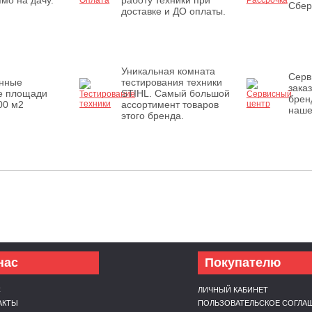
мо на дачу.
работу техники при
Сбер
доставке и ДО оплаты.
Уникальная комната
Серв
енные
тестирования техники
зака
е площади
STIHL. Самый большой
брен
00 м2
ассортимент товаров
наше
этого бренда.
нас
Покупателю
С
ЛИЧНЫЙ КАБИНЕТ
АКТЫ
ПОЛЬЗОВАТЕЛЬСКОЕ СОГЛА