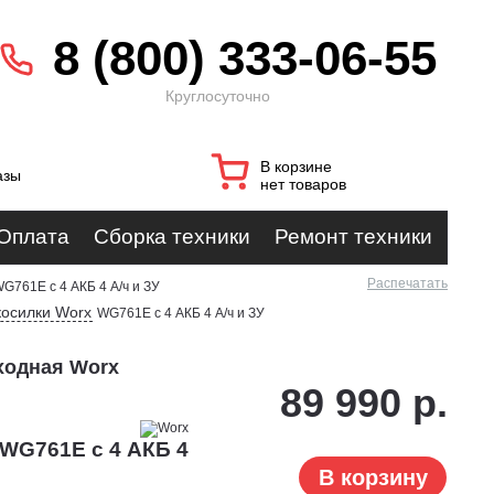
8 (800) 333-06-55
Круглосуточно
В корзине
азы
нет товаров
Оплата
Сборка техники
Ремонт техники
Распечатать
G761E с 4 АКБ 4 А/ч и ЗУ
косилки Worx
WG761E с 4 АКБ 4 А/ч и ЗУ
ходная Worx
89 990 р.
 WG761E с 4 АКБ 4
В корзину