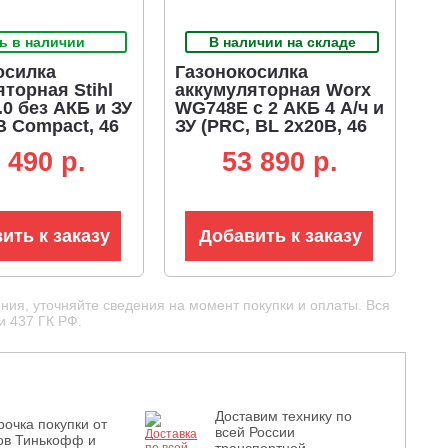
ь в наличии
В наличии на складе
осилка
Газонокосилка
торная Stihl
аккумуляторная Worx
0 без АКБ и ЗУ
WG748E с 2 АКБ 4 А/ч и
В Compact, 46
ЗУ (PRC, BL 2х20В, 46
амоходная,
см, сталь,
 490 p.
53 890 p.
травосборник
мульчирование, 55 л,
8 кг.)
27.5 кг)
ить к заказу
Добавить к заказу
ния, уточняйте сведения на момент покупки и оплаты. Вся
и 437 ГК РФ.
Доставим технику по
рочка покупки от
всей России
ов Тинькофф и