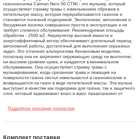
газонокосилка Caiman Nero 50 CTMi - это мульчер, который
осуществляет стрижку травы с измельчением обрезков в
питательную массу, которая перерабатывается газоном и
становится полезной подкормкой. Экологичная, автономная и
бесшумная косилка совершенно проста в эксплуатации и не
требует сложного обслуживания. Рекомендуемая площадь
обработки - 2500 м2. Аккумулятор высокой емкости и
энергоэффективный мотор обеспечивают длительный период
автономной работы, достаточный для выполнения серьезных
задач. Это отличная альтернатива бензиновым моделям,
поскольку она не загрязняет окружающую среду ни выхлопом,
ни высоким уровнем шума, и нуждается в минимальном
обслуживании. Она осуществляет стрижку травы с
мульчированием, когда срезанная трава и лежащие на
поверхности газона листья измельчаются в газонокосилке и
возвращаются на газон в виде питательной массы. Эта мульча
выступает в качестве как подкормки для газона, так и защитного
слоя, который задерживает влагу в жару, предохраняет от
холода при заморозках. Периодическое, правильно проводимое
мульчирование создает отличные условия для развития газона
Подробное описание полностью
весь сезон!
Преимущества газонокосилки аккумуляторной Caiman Nero
50CTMi:
Самый мощный литий-ионный аккумулятор в своем
Комплект поставки