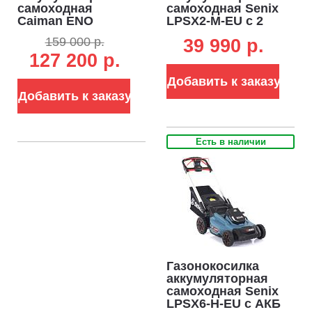
самоходная
самоходная Senix
Caiman ENO
LPSX2-M-EU с 2
LMXi(56) с АКБ
АКБ 5 А/ч и ЗУ
159 000 р.
39 990 p.
BX6015 и ЗУ
(PRC, BL 2x20В,
127 200 р.
CX6080 - уценка
43 см, пластик,
(RUS, BL 60В,
мульчирование,
Добавить к заказу
Maxi Connect, 54
50 л, 16 кг)
см, 3 в 1, 70 л., 42
Добавить к заказу
кг.)
Есть в наличии
Газонокосилка
аккумуляторная
самоходная Senix
LPSX6-H-EU с АКБ