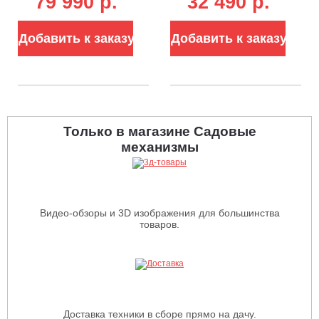
79 990 p.
32 490 p.
АКБ 5 А/ч и ЗУ
Compact, 46 см.,
(PRC, BL 82В, 51
несамоходная,
см, сталь, 2 слота
сталь,
Добавить к заказу
Добавить к заказу
под АКБ, 4 в 1, 60
травосборник 55
л, 31.2 кг)
л., 20,8 кг.)
Только в магазине Садовые
механизмы
Видео-обзоры и 3D изображения для большинства
товаров.
Доставка техники в сборе прямо на дачу.