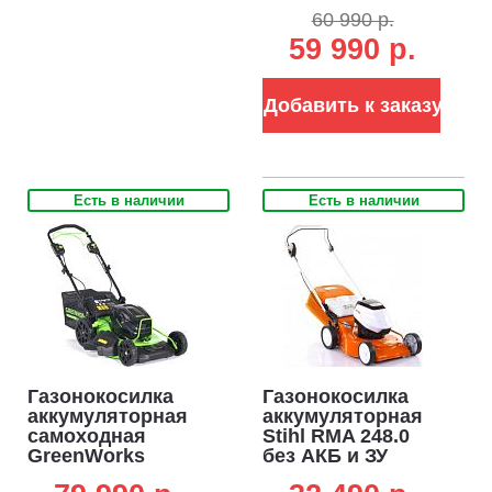
4 А/ч и ЗУ (PRC,
60 990 р.
BL 60В, 53 см,
59 990 р.
1200 Вт, пластик,
3 в 1, 62 л, 27.65
кг)
Добавить к заказу
Есть в наличии
Есть в наличии
Газонокосилка
Газонокосилка
аккумуляторная
аккумуляторная
самоходная
Stihl RMA 248.0
GreenWorks
без АКБ и ЗУ
GC82LM51SP2 с
(AUT, 36В