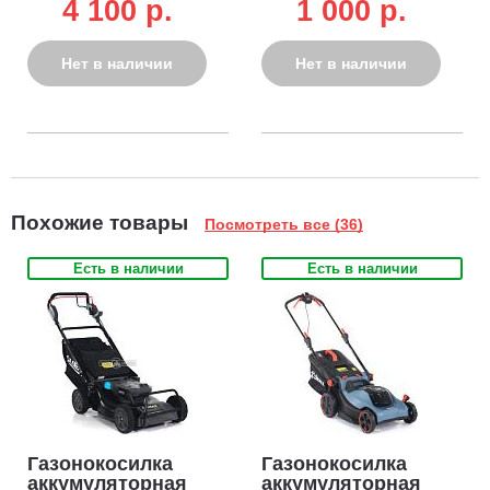
плавность хода и длительный срок службы.
4 100 p.
1 000 p.
Складная регулируемая по высоте комфортная рукоятка.
Рукоятка с автоматической защелкой - сложение и
Нет в наличии
Нет в наличии
раскладывание производится одним движением. Регулировка
выполняется под любой рост оператора. Мягкое покрытие
рукоятки обеспечивает удобный и нескользящий захват.
Похожие товары
Посмотреть все (36)
Есть в наличии
Есть в наличии
Газонокосилка
Газонокосилка
аккумуляторная
аккумуляторная