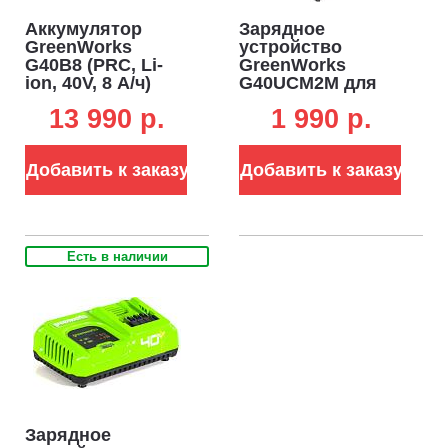
Аккумулятор
Зарядное
GreenWorks
устройство
G40B8 (PRC, Li-
GreenWorks
ion, 40V, 8 А/ч)
G40UCM2M для
аккумуляторов
13 990 p.
1 990 p.
40В (2 A, слайдер)
Добавить к заказу
Добавить к заказу
Есть в наличии
Зарядное