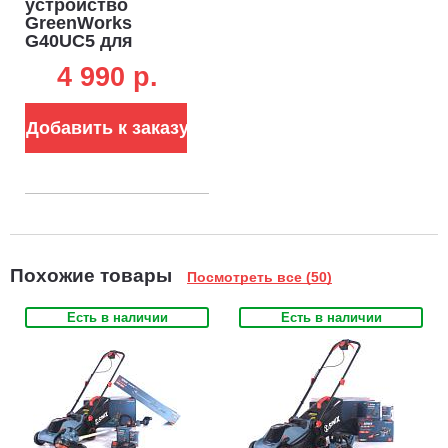
устройство
GreenWorks
G40UC5 для
аккумуляторов
4 990 p.
40В быстрой
зарядки 40В (5 А)
Добавить к заказу
Похожие товары
Посмотреть все (50)
Есть в наличии
Есть в наличии