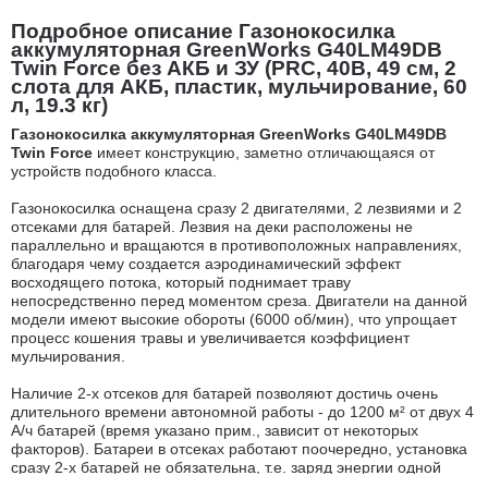
Подробное описание Газонокосилка
аккумуляторная GreenWorks G40LM49DB
Twin Force без АКБ и ЗУ (PRC, 40В, 49 см, 2
слота для АКБ, пластик, мульчирование, 60
л, 19.3 кг)
Газонокосилка аккумуляторная GreenWorks G40LM49DB
Twin Force
имеет
конструкцию, заметно отличающаяся от
устройств подобного класса.
Газонокосилка оснащена сразу 2 двигателями, 2 лезвиями и 2
отсеками для батарей. Лезвия на деки расположены не
параллельно и вращаются в противоположных направлениях,
благодаря чему создается аэродинамический эффект
восходящего потока, который поднимает траву
непосредственно перед моментом среза. Двигатели на данной
модели имеют высокие обороты (6000 об/мин), что упрощает
процесс кошения травы и увеличивается коэффициент
мульчирования.
Наличие 2-х отсеков для батарей позволяют достичь очень
длительного времени автономной работы - до 1200 м² от двух 4
А/ч батарей (время указано прим., зависит от некоторых
факторов). Батареи в отсеках работают поочередно, установка
сразу 2-х батарей не обязательна, т.е. заряд энергии одной
батареи распределяется равномерно на оба двигателя.