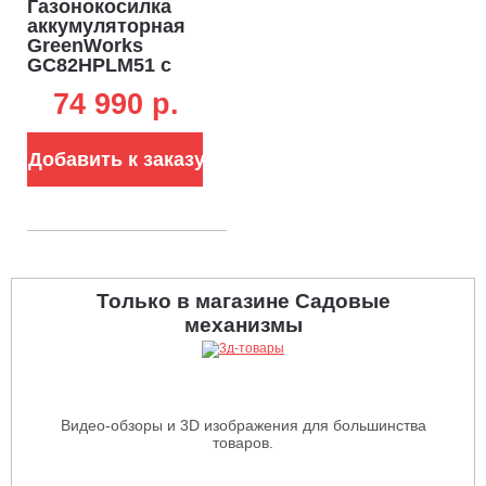
Газонокосилка
аккумуляторная
GreenWorks
GC82HPLM51 с
АКБ 5 А/ч и ЗУ
74 990 p.
(PRC, BL 82В, 51
см, сталь, 2 слота
под АКБ, 3 в 1, 60
Добавить к заказу
л, 34.5 кг)
Только в магазине Садовые
механизмы
Видео-обзоры и 3D изображения для большинства
товаров.