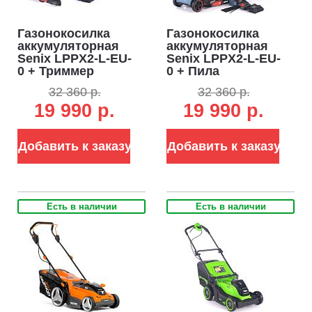
Газонокосилка
Газонокосилка
аккумуляторная
аккумуляторная
Senix LPPX2-L-EU-
Senix LPPX2-L-EU-
0 + Триммер
0 + Пила
аккумуляторный
аккумуляторная
32 360 р.
32 360 р.
Senix GTX2-M3-
цепная
19 990 р.
19 990 р.
EU-0 + АКБ B50X2
одноручная Senix
+ ЗУ CHX2
CSX2-M1-EU-0 +
АКБ B50X2 + ЗУ
Добавить к заказу
CHX2
Добавить к заказу
Есть в наличии
Есть в наличии