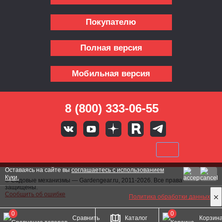
Покупателю
Полная версия
Мобильная версия
8 (800) 333-06-55
Оставаясь на сайте вы
соглашаетесь с использованием
Куки.
© Садовые механизмы — Gardengear.ru, 2011-2026. Все права
защищены.
Сообщить об ошибке
Политика обработки данных
0
0
Сравнить
Каталог
Корзин