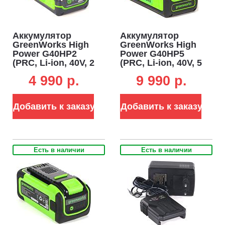
Система защиты двигателя от механических повреждений.
Ключ безопасности и кнопка-предохранитель.
Складная ручка.
Аккумулятор
Аккумулятор
GreenWorks High
GreenWorks High
Power G40HP2
Power G40HP5
(PRC, Li-ion, 40V, 2
(PRC, Li-ion, 40V, 5
А/ч)
А/ч)
4 990 p.
9 990 p.
Добавить к заказу
Добавить к заказу
Есть в наличии
Есть в наличии