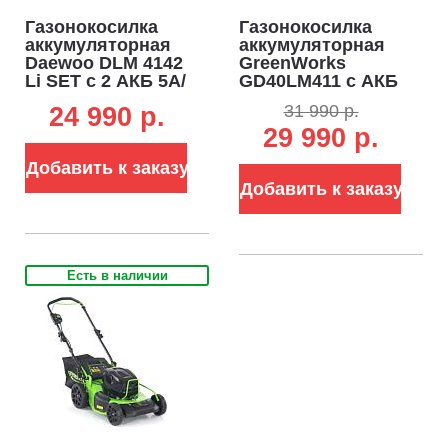
Газонокосилка
Газонокосилка
аккумуляторная
аккумуляторная
Daewoo DLM 4142
GreenWorks
Li SET с 2 АКБ 5А/
GD40LM411 с АКБ
ч и ЗУ (PRC, BL
5 А/ч и ЗУ (PRC,
31 990 р.
24 990 p.
2х21В, 40 см, 50 л,
BL 40В, 41 см,
29 990 р.
мульчирование,
пластик,
12.2 кг)
мульчирование,
Добавить к заказу
60 л, 16.5 кг)
Добавить к заказу
Есть в наличии