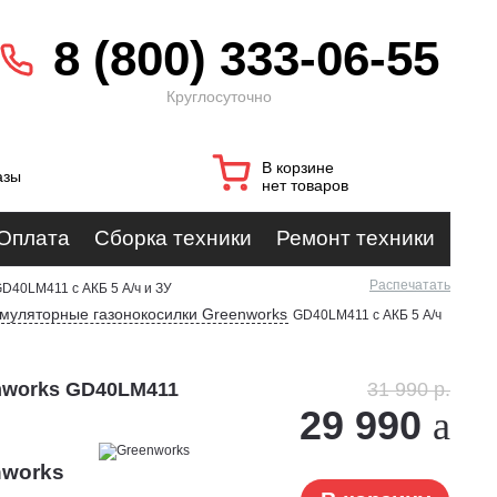
8 (800) 333-06-55
Круглосуточно
В корзине
азы
нет товаров
Оплата
Сборка техники
Ремонт техники
Распечатать
D40LM411 с АКБ 5 А/ч и ЗУ
умуляторные газонокосилки Greenworks
GD40LM411 с АКБ 5 А/ч
nworks GD40LM411
31 990 р.
29 990
nworks