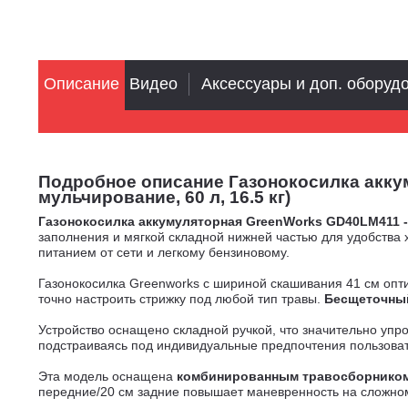
Описание
Видео
Аксессуары и доп. оборуд
Подробное описание Газонокосилка аккуму
мульчирование, 60 л, 16.5 кг)
Газонокосилка аккумуляторная GreenWorks GD40LM411 
заполнения и мягкой складной нижней частью для удобства 
питанием от сети и легкому бензиновому.
Газонокосилка Greenworks с шириной скашивания 41 см опт
точно настроить стрижку под любой тип травы.
Бесщеточный
Устройство оснащено складной ручкой, что значительно упро
подстраиваясь под индивидуальные предпочтения пользова
Эта модель оснащена
комбинированным травосборником 
передние/20 см задние повышает маневренность на сложном