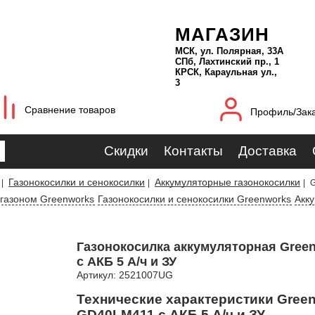
МАГАЗИН
МСК, ул. Полярная, 33А
СПб, Лахтинский пр., 1
КРСК, Караульная ул.,
3
Сравнение товаров
Профиль/Зак
Скидки
Контакты
Доставка
Газонокосилки и сенокосилки
Аккумуляторные газонокосилки
|
|
|
G
 газоном Greenworks
Газонокосилки и сенокосилки Greenworks
Акк
Газонокосилка аккумуляторная Gree
с АКБ 5 А/ч и ЗУ
Артикул: 2521007UG
Технические характеристики Gree
GD40LM411 с АКБ 5 А/ч и ЗУ