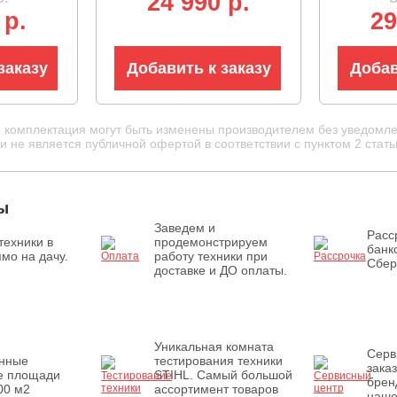
24 990 p.
-EU-0 +
50 л, мульчирование,
см, плас
 р.
29
У CHX2
12.2 кг)
мульчиро
16.5 кг)
заказу
Добавить к заказу
Добав
и комплектация могут быть изменены производителем без уведомле
 не является публичной офертой в соответствии с пунктом 2 стать
ы
Заведем и
Расс
техники в
продемонстрируем
банк
мо на дачу.
работу техники при
Сбер
доставке и ДО оплаты.
Уникальная комната
Серв
енные
тестирования техники
зака
е площади
STIHL. Самый большой
брен
00 м2
ассортимент товаров
наше