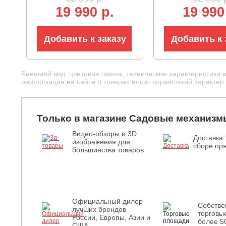
GTX2-M3-EU-0 + АКБ
Senix CSX2-M1
19 990 р.
19 990
B50X2 + ЗУ CHX2
АКБ B50X2 + З
Добавить к заказу
Добавить к 
Внешний вид, цветовая гамма, технические характеристики 
информация на сайте о товарах носит справочный характер и
Только в магазине Садовые механизм
Видео-обзоры и 3D
Доставка 
изображения для
сборе пря
большинства товаров.
Официальный дилер
Собств
лучших брендов
торговы
России, Европы, Азии и
более 5
США.