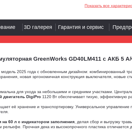
Показать все характери
ование
3D галерея
Гарантия и сервис
Предпр
ляторная GreenWorks GD40LM411 с АКБ 5 А/ч и
-
модель 2025 года с обновленным дизайном: комбинированный тра
хранения, новая эргономичная конструкция выключателя, новые ст
имальна для ухода за небольшими и средними участками. Централь
 двигатель DigiPro
1120 Вт обеспечивает тихую, эффективную ра
щает её хранение и транспортировку. Универсальное управление п
теля.
на 60 л с индикатором заполнения
, делая сбор и выгрузку тр
 рельефе. Прочная дека из высокопрочного пластика отличается д