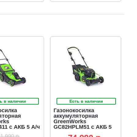
ь в наличии
Есть в наличии
осилка
Газонокосилка
яторная
аккумуляторная
rks
GreenWorks
11 с АКБ 5 А/ч
GC82HPLM51 с АКБ 5
C, BL 40В, 41
А/ч и ЗУ (PRC, BL 82В,
1 990 р.