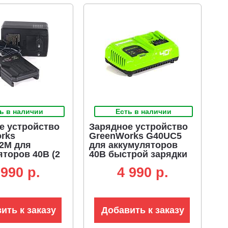
ь в наличии
Есть в наличии
е устройство
Зарядное устройство
rks
GreenWorks G40UC5
2M для
для аккумуляторов
яторов 40В (2
40В быстрой зарядки
ер)
40В (5 А)
 990 p.
4 990 p.
ить к заказу
Добавить к заказу