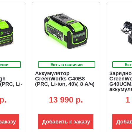
ичии
Есть в наличии
Ест
Аккумулятор
Зарядно
gh
GreenWorks G40B8
GreenWo
PRC, Li-
(PRC, Li-ion, 40V, 8 А/ч)
G40UCM
аккумул
A, слайд
p.
13 990 p.
1
заказу
Добавить к заказу
Добав