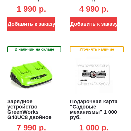
аккумуляторов
аккумуляторов
1 990 p.
4 990 p.
40В (2 A, слайдер)
40В быстрой
зарядки 40В (5 А)
Добавить к заказу
Добавить к заказу
В наличии на складе
Уточнять наличие
Зарядное
Подарочная карта
устройство
"Садовые
GreenWorks
механизмы" 1 000
G40UC8 двойное
руб.
быстрой зарядки
7 990 p.
1 000 p.
для