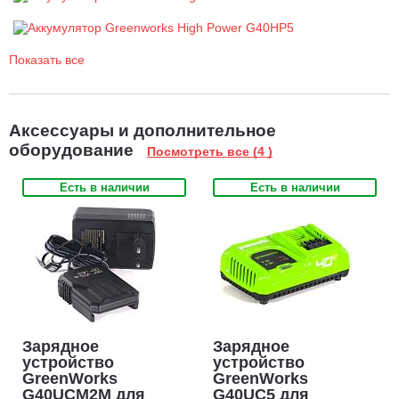
батареи реальное время заряда может отличаться от
указанного в технических характеристиках.
Рекомендуемая температура окружающей среды во время
заряда: +4°C ~ + 40°C. Оставляем за собой право на
Показать все
изменения, обусловленные техническим прогрессом
Аксессуары и дополнительное
оборудование
Посмотреть все (4 )
Есть в наличии
Есть в наличии
Зарядное
Зарядное
устройство
устройство
GreenWorks
GreenWorks
G40UCM2M для
G40UC5 для