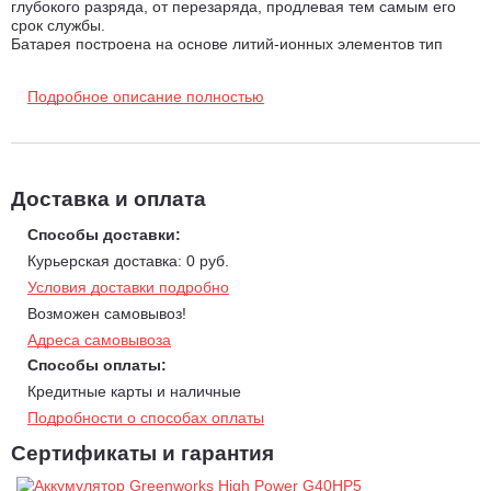
глубокого разряда, от перезаряда, продлевая тем самым его
срок службы.
Батарея построена на основе литий-ионных элементов тип
18650 без эффекта памяти, с большим сроком службы и с
минимальным саморазрядом во время хранения.
Подробное описание полностью
Для удобного контроля уровня заряда пользователем АКБ
оснащена фронтальным индикатором.
Технические данные:
Напряжение 100% заряда: 40V;
Доставка и оплата
Рабочее напряжение: 36V;
Способы доставки:
Ёмкость аккумуляторной батареи: 5,0 Ач;
Курьерская доставка: 0 руб.
Энергоемкость 180 Вт*ч;
Условия доставки подробно
Номинальная мощность 1980 Вт;
Возможен самовывоз!
Масса без упаковки: 1,24 кг;
Адреса самовывоза
Гарантия 2 года.
Способы оплаты:
Размеры без упаковки: 166х84х85 мм.
Кредитные карты и наличные
Время заряда 100% (+23 С):
Подробности о способах оплаты
от ЗУ ток 2.0 А: 160 мин;
Сертификаты и гарантия
от ЗУ ток 5.0 А: 75 мин.
* зависимости от уровня заряда и температуры аккумуляторной