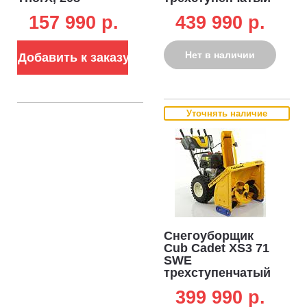
куб.см., эл/
(USA, 76 см.,
157 990 p.
439 990 p.
стартер 220В,
ThorX, 420
фара, 79 кг.)
куб.см., эл/
стартер 220В,
Нет в наличии
Добавить к заказу
разблокировка
колёс, LED фара,
120 кг.)
Уточнять наличие
Снегоуборщик
Cub Cadet XS3 71
SWE
трехступенчатый
(USA, 71 см.,
399 990 p.
ThorX, 420