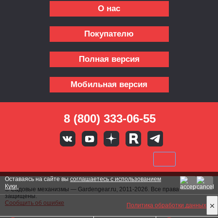
О нас
Покупателю
Полная версия
Мобильная версия
8 (800) 333-06-55
Оставаясь на сайте вы
соглашаетесь с использованием
Куки.
© Садовые механизмы — Gardengear.ru, 2011-2026. Все права
защищены.
Сообщить об ошибке
Политика обработки данных