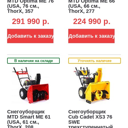
MTD Optima ME 76
MTD Optima ME 66
(USA, 76 см.,
(USA, 66 см.,
ThorX, 357
ThorX, 277
куб.см., эл/
куб.см., эл/
291 990 p.
224 990 p.
стартер 220В,
стартер 220В,
разблокировка
разблокировка
колёс, фара, 111
колёс, фара, 100
Добавить к заказу
Добавить к заказу
кг.)
кг.)
В наличии на складе
Уточнять наличие
Снегоуборщик
Снегоуборщик
MTD Smart ME 61
Cub Cadet XS3 76
(USA, 61 см.,
SWE
ThorX, 208
трехступенчатый