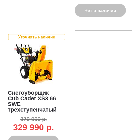
куб.см., эл/
стартер 220В,
Нет в наличии
разблокировка
колёс, LED фара,
118 кг.)
Уточнять наличие
Снегоуборщик
Cub Cadet XS3 66
SWE
трехступенчатый
(USA, 66 см.,
379 990 р.
ThorX, 420
329 990 р.
куб.см., эл/
стартер 220В,
разблокировка