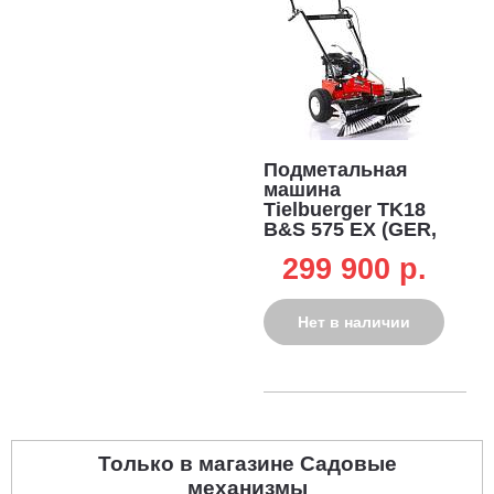
Подметальная
машина
Tielbuerger TK18
B&S 575 EX (GER,
ширина 80 см.,
299 900 p.
диаметр 30 см., 1
вперед, 65 кг.)
Нет в наличии
Только в магазине Садовые
механизмы