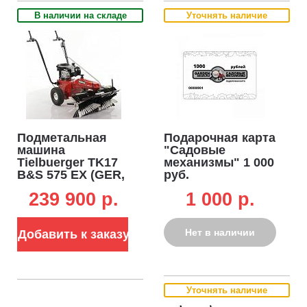
В наличии на складе
Уточнять наличие
Подметальная
Подарочная карта
машина
"Садовые
Tielbuerger TK17
механизмы" 1 000
B&S 575 EX (GER,
руб.
ширина 70 см.,
239 900 p.
1 000 p.
диаметр 30 см., 1
вперед, 60 кг.)
Нет в наличии
Добавить к заказу
Уточнять наличие