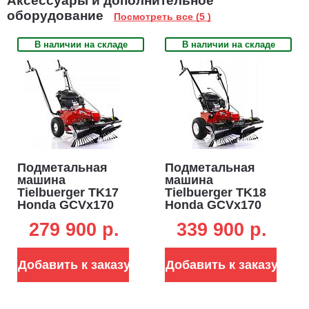
Аксессуары и дополнительное
оборудование
Посмотреть все (5 )
В наличии на складе
В наличии на складе
Подметальная
Подметальная
машина
машина
Tielbuerger TK17
Tielbuerger TK18
Honda GCVx170
Honda GCVx170
(GER, ширина 70
(GER, ширина 80
279 900 p.
339 900 p.
см., диаметр 30
см., диаметр 30
см., 1 вперед, 60
см., 1 вперед, 65
кг.)
кг.)
Добавить к заказу
Добавить к заказу