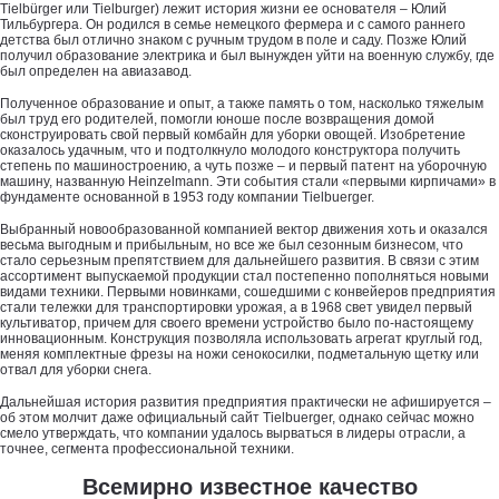
Tielbürger или Tielburger) лежит история жизни ее основателя – Юлий
Тильбургера. Он родился в семье немецкого фермера и с самого раннего
детства был отлично знаком с ручным трудом в поле и саду. Позже Юлий
получил образование электрика и был вынужден уйти на военную службу, где
был определен на авиазавод.
Полученное образование и опыт, а также память о том, насколько тяжелым
был труд его родителей, помогли юноше после возвращения домой
сконструировать свой первый комбайн для уборки овощей. Изобретение
оказалось удачным, что и подтолкнуло молодого конструктора получить
степень по машиностроению, а чуть позже – и первый патент на уборочную
машину, названную Heinzelmann. Эти события стали «первыми кирпичами» в
фундаменте основанной в 1953 году компании Tielbuerger.
Выбранный новообразованной компанией вектор движения хоть и оказался
весьма выгодным и прибыльным, но все же был сезонным бизнесом, что
стало серьезным препятствием для дальнейшего развития. В связи с этим
ассортимент выпускаемой продукции стал постепенно пополняться новыми
видами техники. Первыми новинками, сошедшими с конвейеров предприятия
стали тележки для транспортировки урожая, а в 1968 свет увидел первый
культиватор, причем для своего времени устройство было по-настоящему
инновационным. Конструкция позволяла использовать агрегат круглый год,
меняя комплектные фрезы на ножи сенокосилки, подметальную щетку или
отвал для уборки снега.
Дальнейшая история развития предприятия практически не афишируется –
об этом молчит даже официальный сайт Tielbuerger, однако сейчас можно
смело утверждать, что компании удалось вырваться в лидеры отрасли, а
точнее, сегмента профессиональной техники.
Всемирно известное качество