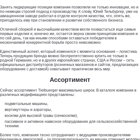
Занять лидирующие позиции компании позволили не только инновации, но и
по-немецки строгий подход к производству. К слову, Юлий Тильбургер, уже на
авиационном заводе работал в отделе контроля качества, что, опять же,
пригодилось ему при становлении и развитии собственного бизнеса.
Отличной сборкой и высочайшим качеством могли похвастаться еще самые
первые изделия и, конечно же, остается верна своим принципам компания и
по сей день, так как иными способами оставаться победителем в
нескончаемой конкурентной борьбе просто невозможно.
Единственный аспект, который изменился с момента основания – логистика.
Теперь продукцию бренда можно беспрепятственно купить не только в
родной Германии, но и в других европейских странах, США и России – сеть
официальных дистрибуторов (розничных магазинов и сайтов, предлагающих
оборудование с доставкой) охватывает практически весь мир.
Ассортимент
Сейчас ассортимент Tielbuerger максимально широк. В каталоге компании в
различных модификациях представлены:
подметальные машины,
вертикуттеры и аэраторы,
косилки для высокой травы (сенкосилки),
пассивное и активное навесное оборудование для сельскохозяйственной
техники.
Более того, компания тесно сотрудничает с ведущими производителями
бензиновых двигателей – за производительность их машин отвечают моторы