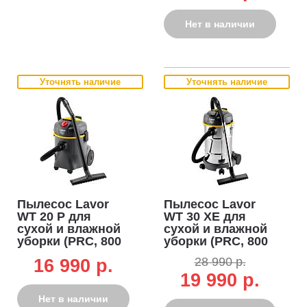
нержавеющей
стали, шланг 2 м.,
Нет в наличии
7.2 кг.)
Уточнять наличие
Уточнять наличие
Пылесос Lavor
Пылесос Lavor
WT 20 P для
WT 30 XE для
сухой и влажной
сухой и влажной
уборки (PRC, 800
уборки (PRC, 800
Вт, 3600 л/мин,
Вт, 3600 л/мин,
28 990 р.
16 990 p.
220 мбар,
220 мбар,
19 990 р.
контейнер 20 л. из
контейнер 20 л.,
пластика, шланг 2
шланг 2 м.,
Нет в наличии
м., 6.5 кг.)
розетка, 7.2 кг.)