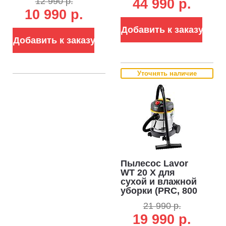
12 990 р.
44 990 p.
Вт, 2100 л/мин,
мбар, контейнер
10 990 р.
180 мбар,
20 л., шланг 2 м.,
контейнер 20 л.,
9,5 кг.)
Добавить к заказу
шланг 1.5 м., 7 кг.)
Добавить к заказу
Уточнять наличие
Пылесос Lavor
WT 20 X для
сухой и влажной
уборки (PRC, 800
Вт, 3600 л/мин,
21 990 р.
220 мбар,
19 990 р.
контейнер 20 л. из