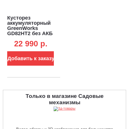
Кусторез
аккумуляторный
GreenWorks
GD82HT2 без АКБ
и ЗУ (PRC, BL 82В,
22 990 p.
61 см, ветки до 30
мм, 3.6 кг)
Добавить к заказу
Только в магазине Садовые
механизмы