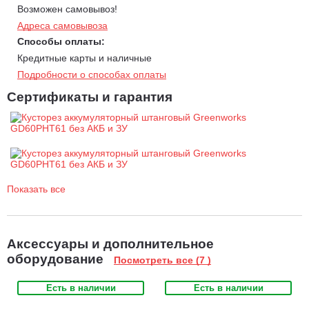
Возможен самовывоз!
Небольшой для устройств данного класса
вес - 4,2 кг
без
Адреса самовывоза
АКБ, а также эргономичная рукоятка способствуют удобной
Способы оплаты:
работе с инструментом.
Кредитные карты и наличные
Телескопическая штанга
из двух секций позволяет легко
Подробности о способах оплаты
менять длину инструмента.
Бесщеточный двигатель DigiPro.
Сертификаты и гарантия
Инструмент оснащен
передовым бесщеточным двигателем. Такой двигатель
меньше подвержен износу, имеет более продолжительный
срок службы и не нуждается в сложном обслуживании, при
этом экологичен и отличается пониженным уровнем шума и
вибрации.
Показать все
Аккумуляторная линейка Greenworks 60V.
Модель
работает от аккумуляторов 60V, совместимых с другими
устройствами Greenworks 60V. Полупрофессиональная серия
Аксессуары и дополнительное
садовой техники и инструментов 60V отличается высокой
оборудование
Посмотреть все (7 )
мощностью и подойдет для решения как повседневных, так и
более сложных задач.
Есть в наличии
Есть в наличии