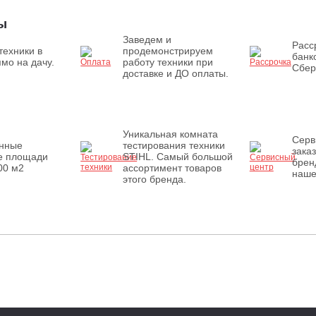
ы
Заведем и
Расс
техники в
продемонстрируем
банк
мо на дачу.
работу техники при
Сбер
доставке и ДО оплаты.
Уникальная комната
Серв
енные
тестирования техники
зака
е площади
STIHL. Самый большой
брен
00 м2
ассортимент товаров
наше
этого бренда.