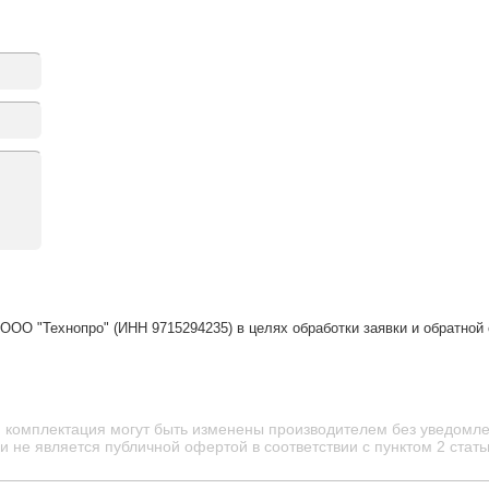
ООО "Технопро" (ИНН 9715294235) в целях обработки заявки и обратной
и комплектация могут быть изменены производителем без уведомле
 не является публичной офертой в соответствии с пунктом 2 стать