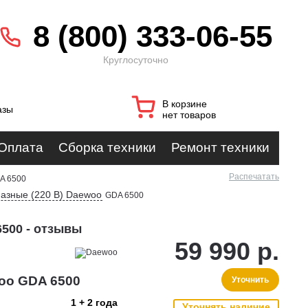
8 (800) 333-06-55
Круглосуточно
В корзине
азы
нет товаров
Оплата
Сборка техники
Ремонт техники
Распечатать
A 6500
азные (220 В) Daewoo
GDA 6500
500 - отзывы
59 990 р.
oo GDA 6500
Уточнить
1 + 2 года
Уточнять наличие