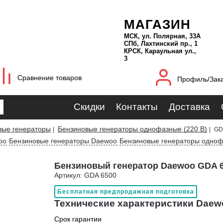
МАГАЗИН
МСК, ул. Полярная, 33А
СПб, Лахтинский пр., 1
КРСК, Караульная ул.,
3
Сравнение товаров
Профиль/Зак
Скидки
Контакты
Доставка
вые генераторы
Бензиновые генераторы однофазные (220 В)
|
|
GD
oo
Бензиновые генераторы Daewoo
Бензиновые генераторы одноф
Бензиновый генератор Daewoo GDA 6
Артикул: GDA 6500
Бесплатная предпродажная подготовка
Технические характеристики Daew
Срок гарантии