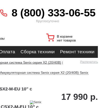
8 (800) 333-06-55
Круглосуточно
В корзине
азы
нет товаров
Оплата
Сборка техники
Ремонт техники
Распечатать
рная система Senix cерия X2 (20/40В)
|
Аккумуляторная система Senix cерия X2 (20/40В) Senix
SX2-M-EU 10" с
17 990 р.
 CSX2-M-EU 10" с