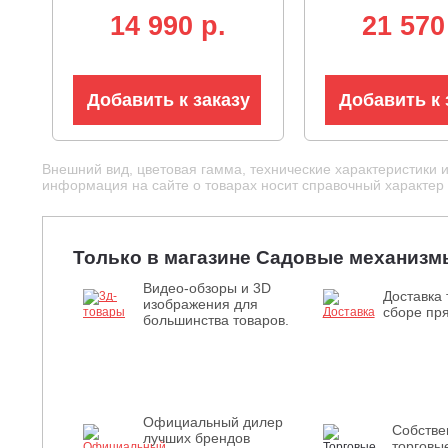
кг)
см, 3/8", 1.1 мм
14 990 p.
21 570
2.3 кг.)
Добавить к заказу
Добавить к 
Внешний вид, цветовая гамма, технические характеристики 
информация на сайте о товарах носит справочный характер и
Только в магазине Садовые механизм
Видео-обзоры и 3D
Доставка 
изображения для
сборе пря
большинства товаров.
Официальный дилер
Собств
лучших брендов
торговы