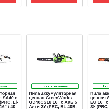
ичии
Есть в наличии
Ест
яторная
Пила аккумуляторная
Пила ак
ec SA40 с
цепная GreenWorks
цепная 
(PRC, Li-
GD40CS18 16" с АКБ 5
EU 16" с
16" / 40
А/ч и ЗУ (PRC, BL 40В,
ЗУ (PRC,