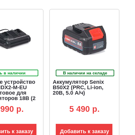
ь в наличии
В наличии на складе
е устройство
Аккумулятор Senix
HDX2-M-EU
B50X2 (PRC, Li-ion,
товое для
20В, 5.0 А/ч)
яторов 18В (2
 990 p.
5 490 p.
ить к заказу
Добавить к заказу