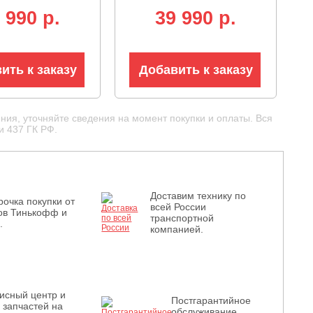
3-65E, кг)
кВт, 3/8"-1.3-68E, 4.45
 990 p.
39 990 p.
кг)
ить к заказу
Добавить к заказу
ния, уточняйте сведения на момент покупки и оплаты. Вся
и 437 ГК РФ.
Доставим технику по
рочка покупки от
всей России
ов Тинькофф и
транспортной
.
компанией.
исный центр и
Постгарантийное
з запчастей на
обслуживание