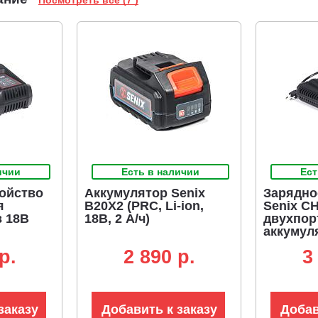
Посмотреть все (7 )
ичии
Есть в наличии
Ест
ойство
Аккумулятор Senix
Зарядно
я
B20X2 (PRC, Li-ion,
Senix C
в 18В
18В, 2 А/ч)
двухпор
аккумул
х 3А)
p.
2 890 p.
3
заказу
Добавить к заказу
Добав