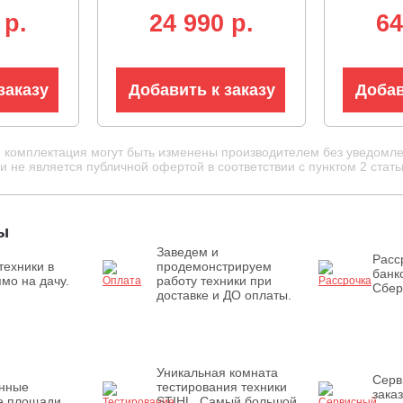
, 52E,
3/8"-1.1-56E, 3.8 кг)
0.325"-1.
 p.
24 990 p.
64
заказу
Добавить к заказу
Добав
и комплектация могут быть изменены производителем без уведомле
 не является публичной офертой в соответствии с пунктом 2 стать
ы
Заведем и
Расс
техники в
продемонстрируем
банк
мо на дачу.
работу техники при
Сбер
доставке и ДО оплаты.
Уникальная комната
Серв
енные
тестирования техники
зака
е площади
STIHL. Самый большой