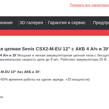
Показать все характери
ование
3D галерея
Гарантия и сервис
Предпр
пная Senix CSX2-M-EU 12" с АКБ 4 А/ч и ЗУ (PR
4 А/ч и ЗУ
Мощная и легкая аккумуляторная цепная пила с бесще
симальную скорость цепи до 8 м/с. Работает аккумулятора 20 В.
M-EU 10" без АКБ и ЗУ:
(+50% времени работы на одном заряде, +20 мощности)
пи.